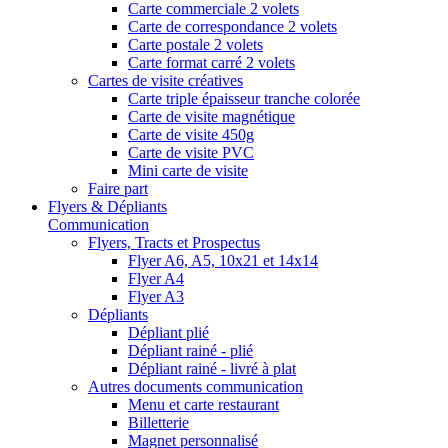
Carte commerciale 2 volets
Carte de correspondance 2 volets
Carte postale 2 volets
Carte format carré 2 volets
Cartes de visite créatives
Carte triple épaisseur tranche colorée
Carte de visite magnétique
Carte de visite 450g
Carte de visite PVC
Mini carte de visite
Faire part
Flyers & Dépliants
Communication
Flyers, Tracts et Prospectus
Flyer A6, A5, 10x21 et 14x14
Flyer A4
Flyer A3
Dépliants
Dépliant plié
Dépliant rainé - plié
Dépliant rainé - livré à plat
Autres documents communication
Menu et carte restaurant
Billetterie
Magnet personnalisé