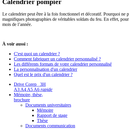
Calendrier pompier
Le calendrier peut être à la fois fonctionnel et décoratif. Pourquoi ne pa
magnifiques photographies de véritables soldats du feu. En effet, pou
mois de l’année.
À voir aussi :
C'est quoi un calendrier ?
Comment fabriquer un calendrier personnalisé ?
Les différents formats de votre calendrier personnalisé
La personnalisation d'un calendrier
Quel est le prix d'un calendrier ?
Drive Corep 3H
A3 A4 A5 A6
rapide
Mémoire, thèse,
brochure
Documents universitaires
Mémoire
Rapport de stage
Thèse
Documents communication