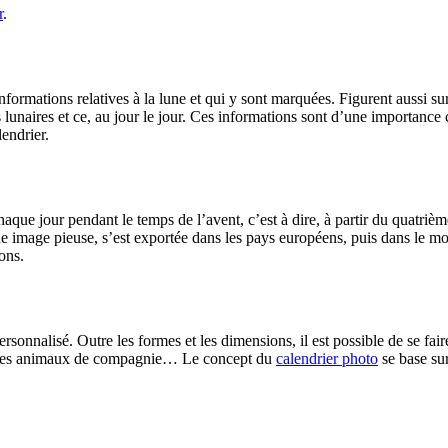
r
.
ormations relatives à la lune et qui y sont marquées. Figurent aussi su
 lunaires et ce, au jour le jour. Ces informations sont d’une importance c
lendrier.
haque jour pendant le temps de l’avent, c’est à dire, à partir du quatr
ne image pieuse, s’est exportée dans les pays européens, puis dans le mon
ons.
rsonnalisé. Outre les formes et les dimensions, il est possible de se fair
es des animaux de compagnie… Le concept du
calendrier photo
se base sur