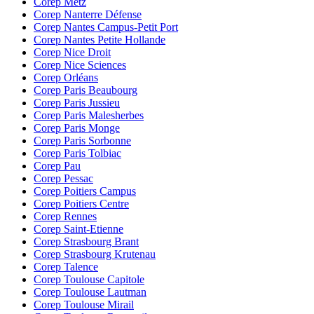
Corep Metz
Corep Nanterre Défense
Corep Nantes Campus-Petit Port
Corep Nantes Petite Hollande
Corep Nice Droit
Corep Nice Sciences
Corep Orléans
Corep Paris Beaubourg
Corep Paris Jussieu
Corep Paris Malesherbes
Corep Paris Monge
Corep Paris Sorbonne
Corep Paris Tolbiac
Corep Pau
Corep Pessac
Corep Poitiers Campus
Corep Poitiers Centre
Corep Rennes
Corep Saint-Etienne
Corep Strasbourg Brant
Corep Strasbourg Krutenau
Corep Talence
Corep Toulouse Capitole
Corep Toulouse Lautman
Corep Toulouse Mirail