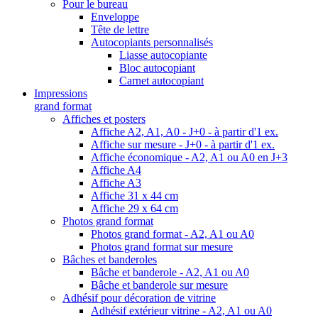
Pour le bureau
Enveloppe
Tête de lettre
Autocopiants personnalisés
Liasse autocopiante
Bloc autocopiant
Carnet autocopiant
Impressions
grand format
Affiches et posters
Affiche A2, A1, A0 - J+0 - à partir d'1 ex.
Affiche sur mesure - J+0 - à partir d'1 ex.
Affiche économique - A2, A1 ou A0 en J+3
Affiche A4
Affiche A3
Affiche 31 x 44 cm
Affiche 29 x 64 cm
Photos grand format
Photos grand format - A2, A1 ou A0
Photos grand format sur mesure
Bâches et banderoles
Bâche et banderole - A2, A1 ou A0
Bâche et banderole sur mesure
Adhésif pour décoration de vitrine
Adhésif extérieur vitrine - A2, A1 ou A0