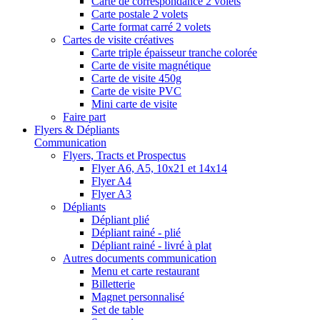
Carte de correspondance 2 volets
Carte postale 2 volets
Carte format carré 2 volets
Cartes de visite créatives
Carte triple épaisseur tranche colorée
Carte de visite magnétique
Carte de visite 450g
Carte de visite PVC
Mini carte de visite
Faire part
Flyers & Dépliants
Communication
Flyers, Tracts et Prospectus
Flyer A6, A5, 10x21 et 14x14
Flyer A4
Flyer A3
Dépliants
Dépliant plié
Dépliant rainé - plié
Dépliant rainé - livré à plat
Autres documents communication
Menu et carte restaurant
Billetterie
Magnet personnalisé
Set de table