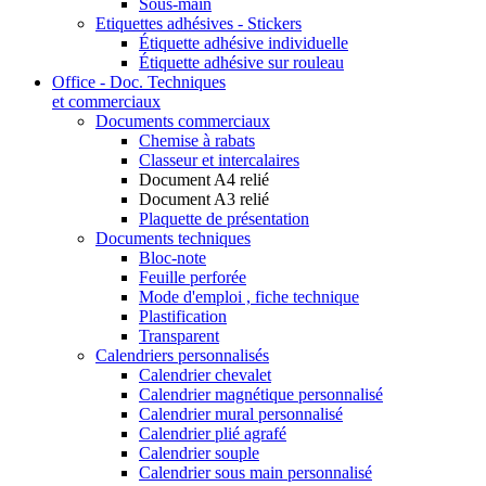
Sous-main
Etiquettes adhésives - Stickers
Étiquette adhésive individuelle
Étiquette adhésive sur rouleau
Office - Doc. Techniques
et commerciaux
Documents commerciaux
Chemise à rabats
Classeur et intercalaires
Document A4 relié
Document A3 relié
Plaquette de présentation
Documents techniques
Bloc-note
Feuille perforée
Mode d'emploi , fiche technique
Plastification
Transparent
Calendriers personnalisés
Calendrier chevalet
Calendrier magnétique personnalisé
Calendrier mural personnalisé
Calendrier plié agrafé
Calendrier souple
Calendrier sous main personnalisé