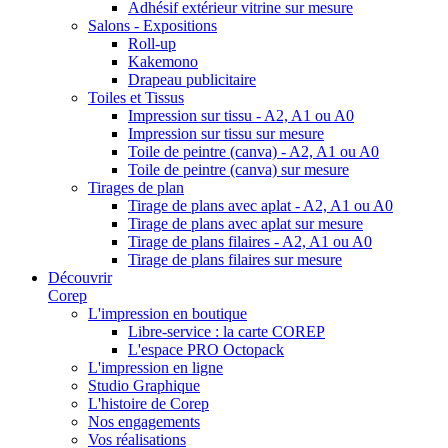
Adhésif extérieur vitrine sur mesure
Salons - Expositions
Roll-up
Kakemono
Drapeau publicitaire
Toiles et Tissus
Impression sur tissu - A2, A1 ou A0
Impression sur tissu sur mesure
Toile de peintre (canva) - A2, A1 ou A0
Toile de peintre (canva) sur mesure
Tirages de plan
Tirage de plans avec aplat - A2, A1 ou A0
Tirage de plans avec aplat sur mesure
Tirage de plans filaires - A2, A1 ou A0
Tirage de plans filaires sur mesure
Découvrir
Corep
L'impression en boutique
Libre-service : la carte COREP
L'espace PRO Octopack
L'impression en ligne
Studio Graphique
L'histoire de Corep
Nos engagements
Vos réalisations