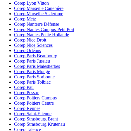
Corep Lyon Vitton
Corep Marseille Canebière
Corep Marseille St-Jérôme
Corep Metz
Corep Nanterre Défense
Corep Nantes Campus-Petit Port
Corep Nantes Petite Hollande
Corep Nice Droit
Corep Nice Sciences
Corep Orléans
Corep Paris Beaubourg
Corep Paris Jussieu
Corep Paris Malesherbes
Corep Paris Monge
Corep Paris Sorbonne
Corep Paris Tolbiac
Corep Pau
Corep Pessac
Corep Poitiers Campus
Corep Poitiers Centre
Corep Rennes
Corep Saint-Etienne
Corep Strasbourg Brant
Corep Strasbourg Krutenau
Corep Talence