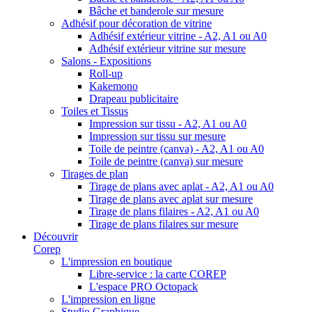
Bâche et banderole sur mesure
Adhésif pour décoration de vitrine
Adhésif extérieur vitrine - A2, A1 ou A0
Adhésif extérieur vitrine sur mesure
Salons - Expositions
Roll-up
Kakemono
Drapeau publicitaire
Toiles et Tissus
Impression sur tissu - A2, A1 ou A0
Impression sur tissu sur mesure
Toile de peintre (canva) - A2, A1 ou A0
Toile de peintre (canva) sur mesure
Tirages de plan
Tirage de plans avec aplat - A2, A1 ou A0
Tirage de plans avec aplat sur mesure
Tirage de plans filaires - A2, A1 ou A0
Tirage de plans filaires sur mesure
Découvrir
Corep
L'impression en boutique
Libre-service : la carte COREP
L'espace PRO Octopack
L'impression en ligne
Studio Graphique