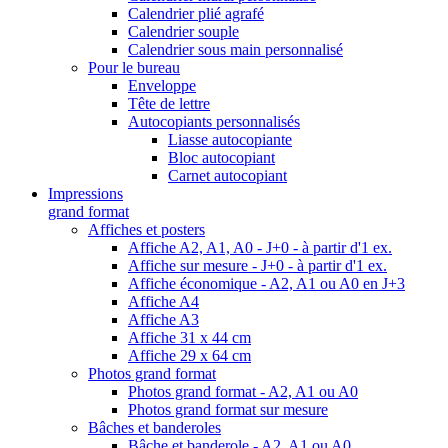
Calendrier plié agrafé
Calendrier souple
Calendrier sous main personnalisé
Pour le bureau
Enveloppe
Tête de lettre
Autocopiants personnalisés
Liasse autocopiante
Bloc autocopiant
Carnet autocopiant
Impressions
grand format
Affiches et posters
Affiche A2, A1, A0 - J+0 - à partir d'1 ex.
Affiche sur mesure - J+0 - à partir d'1 ex.
Affiche économique - A2, A1 ou A0 en J+3
Affiche A4
Affiche A3
Affiche 31 x 44 cm
Affiche 29 x 64 cm
Photos grand format
Photos grand format - A2, A1 ou A0
Photos grand format sur mesure
Bâches et banderoles
Bâche et banderole - A2, A1 ou A0