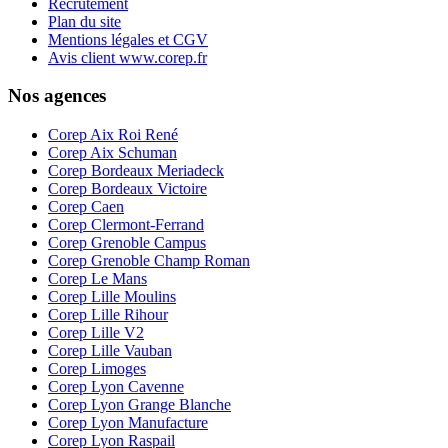
Recrutement
Plan du site
Mentions légales et CGV
Avis client www.corep.fr
Nos agences
Corep Aix Roi René
Corep Aix Schuman
Corep Bordeaux Meriadeck
Corep Bordeaux Victoire
Corep Caen
Corep Clermont-Ferrand
Corep Grenoble Campus
Corep Grenoble Champ Roman
Corep Le Mans
Corep Lille Moulins
Corep Lille Rihour
Corep Lille V2
Corep Lille Vauban
Corep Limoges
Corep Lyon Cavenne
Corep Lyon Grange Blanche
Corep Lyon Manufacture
Corep Lyon Raspail