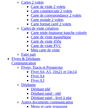
Cartes 2 volets
Carte de visite 2 volets
Carte commerciale 2 volets
Carte de correspondance 2 volets
Carte postale 2 volets
Carte format carré 2 volets
Cartes de visite créatives
Carte triple épaisseur tranche colorée
Carte de visite magnétique
Carte de visite 450g
Carte de visite PVC
Mini carte de visite
Faire part
Flyers & Dépliants
Communication
Flyers, Tracts et Prospectus
Flyer A6, A5, 10x21 et 14x14
Flyer A4
Flyer A3
Dépliants
Dépliant plié
Dépliant rainé - plié
Dépliant rainé - livré à plat
Autres documents communication
Menu et carte restaurant