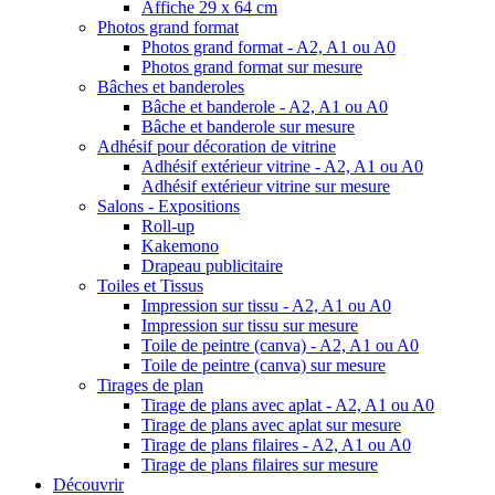
Affiche 29 x 64 cm
Photos grand format
Photos grand format - A2, A1 ou A0
Photos grand format sur mesure
Bâches et banderoles
Bâche et banderole - A2, A1 ou A0
Bâche et banderole sur mesure
Adhésif pour décoration de vitrine
Adhésif extérieur vitrine - A2, A1 ou A0
Adhésif extérieur vitrine sur mesure
Salons - Expositions
Roll-up
Kakemono
Drapeau publicitaire
Toiles et Tissus
Impression sur tissu - A2, A1 ou A0
Impression sur tissu sur mesure
Toile de peintre (canva) - A2, A1 ou A0
Toile de peintre (canva) sur mesure
Tirages de plan
Tirage de plans avec aplat - A2, A1 ou A0
Tirage de plans avec aplat sur mesure
Tirage de plans filaires - A2, A1 ou A0
Tirage de plans filaires sur mesure
Découvrir