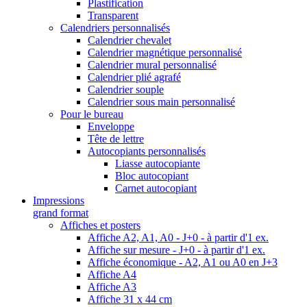
Plastification
Transparent
Calendriers personnalisés
Calendrier chevalet
Calendrier magnétique personnalisé
Calendrier mural personnalisé
Calendrier plié agrafé
Calendrier souple
Calendrier sous main personnalisé
Pour le bureau
Enveloppe
Tête de lettre
Autocopiants personnalisés
Liasse autocopiante
Bloc autocopiant
Carnet autocopiant
Impressions
grand format
Affiches et posters
Affiche A2, A1, A0 - J+0 - à partir d'1 ex.
Affiche sur mesure - J+0 - à partir d'1 ex.
Affiche économique - A2, A1 ou A0 en J+3
Affiche A4
Affiche A3
Affiche 31 x 44 cm