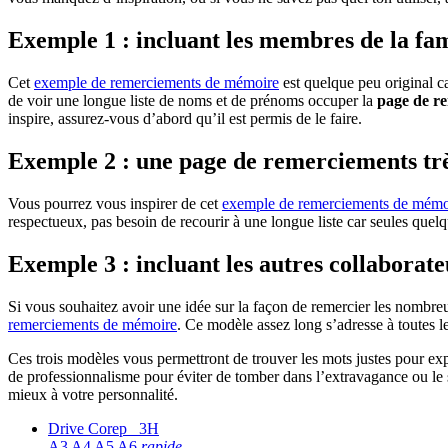
Exemple 1 : incluant les membres de la fam
Cet
exemple de remerciements de mémoire
est quelque peu original ca
de voir une longue liste de noms et de prénoms occuper la
page de r
inspire, assurez-vous d’abord qu’il est permis de le faire.
Exemple 2 : une page de remerciements trè
Vous pourrez vous inspirer de cet
exemple de remerciements de mémo
respectueux, pas besoin de recourir à une longue liste car seules quelq
Exemple 3 : incluant les autres collaborate
Si vous souhaitez avoir une idée sur la façon de remercier les nombre
remerciements de mémoire
. Ce modèle assez long s’adresse à toutes l
Ces trois modèles vous permettront de trouver les mots justes pour expr
de professionnalisme pour éviter de tomber dans l’extravagance ou le s
mieux à votre personnalité.
Drive Corep 3H
A3 A4 A5 A6
rapide