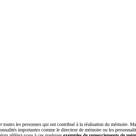
ier toutes les personnes qui ont contribué à la réalisation du mémoire. Mai
 personnalités importantes comme le directeur de mémoire ou les personnal
 alors référez-vous à ces quelques
exemples de remerciements de mém