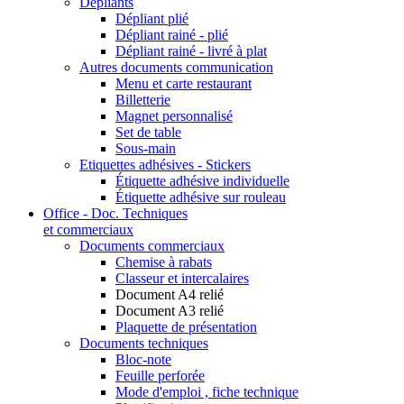
Dépliants
Dépliant plié
Dépliant rainé - plié
Dépliant rainé - livré à plat
Autres documents communication
Menu et carte restaurant
Billetterie
Magnet personnalisé
Set de table
Sous-main
Etiquettes adhésives - Stickers
Étiquette adhésive individuelle
Étiquette adhésive sur rouleau
Office - Doc. Techniques
et commerciaux
Documents commerciaux
Chemise à rabats
Classeur et intercalaires
Document A4 relié
Document A3 relié
Plaquette de présentation
Documents techniques
Bloc-note
Feuille perforée
Mode d'emploi , fiche technique