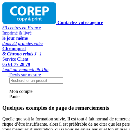
Contactez votre agence
50 centres en France
Imprimé & livré
le jour même
dans 22 grandes villes
Chronopost
& Chrono relais
J+1
Service Client
05 61 77 28 79
lundi au vendredi 9h-18h
Devis sur mesure
Mon compte
Panier
Quelques exemples de page de remerciements
Quelle que soit la formation suivie, Il est tout à fait normal de remerc
risque d’être insuffisante, alors il est préférable de ne citer que les
vous manquez d’inspiration, ou si vous ne savez pas quel ton utiliser,