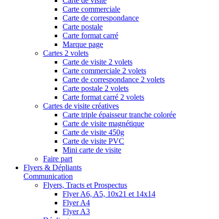
Carte de visite
Carte commerciale
Carte de correspondance
Carte postale
Carte format carré
Marque page
Cartes 2 volets
Carte de visite 2 volets
Carte commerciale 2 volets
Carte de correspondance 2 volets
Carte postale 2 volets
Carte format carré 2 volets
Cartes de visite créatives
Carte triple épaisseur tranche colorée
Carte de visite magnétique
Carte de visite 450g
Carte de visite PVC
Mini carte de visite
Faire part
Flyers & Dépliants
Communication
Flyers, Tracts et Prospectus
Flyer A6, A5, 10x21 et 14x14
Flyer A4
Flyer A3