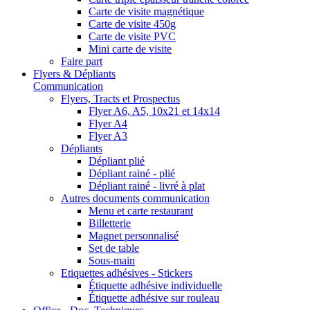
Carte de visite magnétique
Carte de visite 450g
Carte de visite PVC
Mini carte de visite
Faire part
Flyers & Dépliants
Communication
Flyers, Tracts et Prospectus
Flyer A6, A5, 10x21 et 14x14
Flyer A4
Flyer A3
Dépliants
Dépliant plié
Dépliant rainé - plié
Dépliant rainé - livré à plat
Autres documents communication
Menu et carte restaurant
Billetterie
Magnet personnalisé
Set de table
Sous-main
Etiquettes adhésives - Stickers
Étiquette adhésive individuelle
Étiquette adhésive sur rouleau