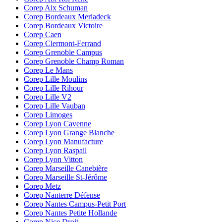
Corep Aix Schuman
Corep Bordeaux Meriadeck
Corep Bordeaux Victoire
Corep Caen
Corep Clermont-Ferrand
Corep Grenoble Campus
Corep Grenoble Champ Roman
Corep Le Mans
Corep Lille Moulins
Corep Lille Rihour
Corep Lille V2
Corep Lille Vauban
Corep Limoges
Corep Lyon Cavenne
Corep Lyon Grange Blanche
Corep Lyon Manufacture
Corep Lyon Raspail
Corep Lyon Vitton
Corep Marseille Canebière
Corep Marseille St-Jérôme
Corep Metz
Corep Nanterre Défense
Corep Nantes Campus-Petit Port
Corep Nantes Petite Hollande
Corep Nice Droit