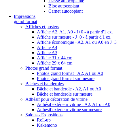
Liasse autocopiante
Bloc autocopiant
Carnet autocopiant
Impressions
grand format
Affiches et posters
Affiche A2, A1, A0 - J+0 - à partir d'1 ex.
Affiche sur mesure - J+0 - à partir d'1 ex.
Affiche économique - A2, A1 ou A0 en J+3
Affiche A4
Affiche A3
Affiche 31 x 44 cm
Affiche 29 x 64 cm
Photos grand format
Photos grand format - A2, A1 ou A0
Photos grand format sur mesure
Bâches et banderoles
Bâche et banderole - A2, A1 ou A0
Bâche et banderole sur mesure
Adhésif pour décoration de vitrine
Adhésif extérieur vitrine - A2, A1 ou A0
Adhésif extérieur vitrine sur mesure
Salons - Expositions
Roll-up
Kakemono