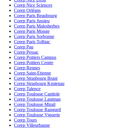
Corep Nice Sciences
Corep Orléans
Corep Paris Beaubourg
Corep Paris Jussieu
Corep Paris Malesherbes
Corep Paris Monge
Corep Paris Sorbonne
Corep Paris Tolbiac
Corep Pau
Corep Pessac
Corep Poitiers Campus
Corep Poitiers Centre
Corep Rennes
Corep Saint-Etienne
Corep Strasbourg Brant
Corep Strasbourg Krutenau
Corep Talence
Corep Toulouse Capitole
Corep Toulouse Lautman
Corep Toulouse Mirail
Corep Toulouse Rangueil
Corep Toulouse Viguerie
Corep Tours
Corep Villeurbanne