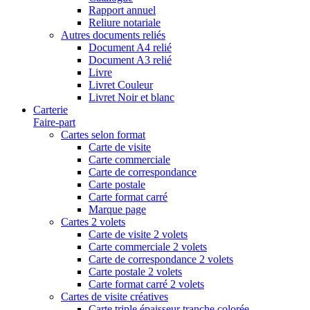
Rapport annuel
Reliure notariale
Autres documents reliés
Document A4 relié
Document A3 relié
Livre
Livret Couleur
Livret Noir et blanc
Carterie
Faire-part
Cartes selon format
Carte de visite
Carte commerciale
Carte de correspondance
Carte postale
Carte format carré
Marque page
Cartes 2 volets
Carte de visite 2 volets
Carte commerciale 2 volets
Carte de correspondance 2 volets
Carte postale 2 volets
Carte format carré 2 volets
Cartes de visite créatives
Carte triple épaisseur tranche colorée