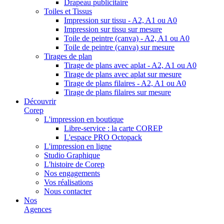
Drapeau publicitaire
Toiles et Tissus
Impression sur tissu - A2, A1 ou A0
Impression sur tissu sur mesure
Toile de peintre (canva) - A2, A1 ou A0
Toile de peintre (canva) sur mesure
Tirages de plan
Tirage de plans avec aplat - A2, A1 ou A0
Tirage de plans avec aplat sur mesure
Tirage de plans filaires - A2, A1 ou A0
Tirage de plans filaires sur mesure
Découvrir
Corep
L'impression en boutique
Libre-service : la carte COREP
L'espace PRO Octopack
L'impression en ligne
Studio Graphique
L'histoire de Corep
Nos engagements
Vos réalisations
Nous contacter
Nos
Agences