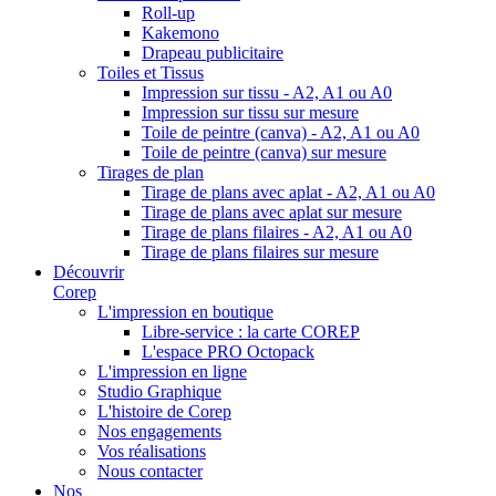
Roll-up
Kakemono
Drapeau publicitaire
Toiles et Tissus
Impression sur tissu - A2, A1 ou A0
Impression sur tissu sur mesure
Toile de peintre (canva) - A2, A1 ou A0
Toile de peintre (canva) sur mesure
Tirages de plan
Tirage de plans avec aplat - A2, A1 ou A0
Tirage de plans avec aplat sur mesure
Tirage de plans filaires - A2, A1 ou A0
Tirage de plans filaires sur mesure
Découvrir
Corep
L'impression en boutique
Libre-service : la carte COREP
L'espace PRO Octopack
L'impression en ligne
Studio Graphique
L'histoire de Corep
Nos engagements
Vos réalisations
Nous contacter
Nos