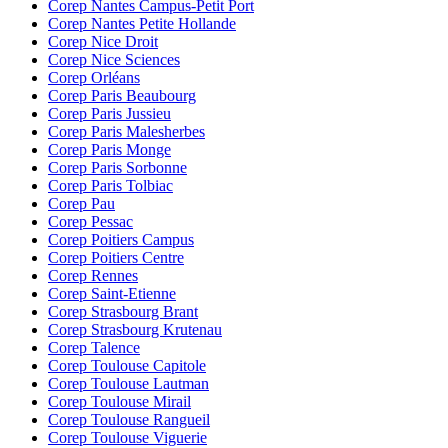
Corep Nantes Campus-Petit Port
Corep Nantes Petite Hollande
Corep Nice Droit
Corep Nice Sciences
Corep Orléans
Corep Paris Beaubourg
Corep Paris Jussieu
Corep Paris Malesherbes
Corep Paris Monge
Corep Paris Sorbonne
Corep Paris Tolbiac
Corep Pau
Corep Pessac
Corep Poitiers Campus
Corep Poitiers Centre
Corep Rennes
Corep Saint-Etienne
Corep Strasbourg Brant
Corep Strasbourg Krutenau
Corep Talence
Corep Toulouse Capitole
Corep Toulouse Lautman
Corep Toulouse Mirail
Corep Toulouse Rangueil
Corep Toulouse Viguerie