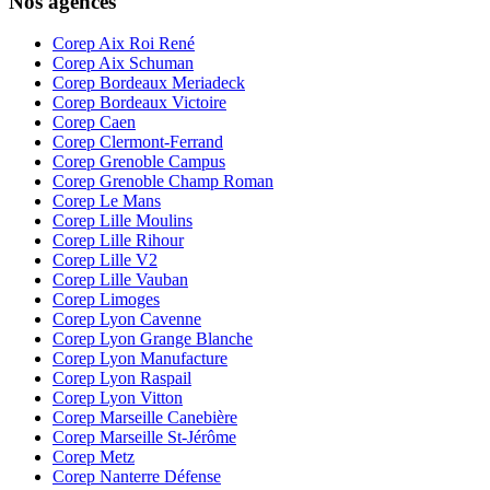
Nos agences
Corep Aix Roi René
Corep Aix Schuman
Corep Bordeaux Meriadeck
Corep Bordeaux Victoire
Corep Caen
Corep Clermont-Ferrand
Corep Grenoble Campus
Corep Grenoble Champ Roman
Corep Le Mans
Corep Lille Moulins
Corep Lille Rihour
Corep Lille V2
Corep Lille Vauban
Corep Limoges
Corep Lyon Cavenne
Corep Lyon Grange Blanche
Corep Lyon Manufacture
Corep Lyon Raspail
Corep Lyon Vitton
Corep Marseille Canebière
Corep Marseille St-Jérôme
Corep Metz
Corep Nanterre Défense