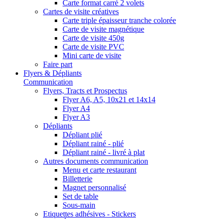
Carte format carré 2 volets
Cartes de visite créatives
Carte triple épaisseur tranche colorée
Carte de visite magnétique
Carte de visite 450g
Carte de visite PVC
Mini carte de visite
Faire part
Flyers & Dépliants
Communication
Flyers, Tracts et Prospectus
Flyer A6, A5, 10x21 et 14x14
Flyer A4
Flyer A3
Dépliants
Dépliant plié
Dépliant rainé - plié
Dépliant rainé - livré à plat
Autres documents communication
Menu et carte restaurant
Billetterie
Magnet personnalisé
Set de table
Sous-main
Etiquettes adhésives - Stickers