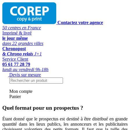
Contactez votre agence
50 centres en France
Imprimé & livré
le jour même
dans 22 grandes villes
Chronopost
& Chrono relais
J+1
Service Client
05 61 77 28 79
lundi au vendredi 9h-18h
Devis sur mesure
Mon compte
Panier
Quel format pour un prospectus ?
Étant donné que le prospectus est destiné à être distribué en grande
quantité dans les lieux publics, les annonceurs et les publicitaires
choisissent volontiers des petits formats. Il faut que la taille des