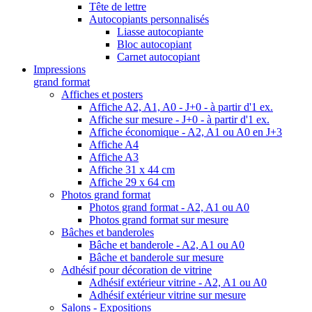
Tête de lettre
Autocopiants personnalisés
Liasse autocopiante
Bloc autocopiant
Carnet autocopiant
Impressions
grand format
Affiches et posters
Affiche A2, A1, A0 - J+0 - à partir d'1 ex.
Affiche sur mesure - J+0 - à partir d'1 ex.
Affiche économique - A2, A1 ou A0 en J+3
Affiche A4
Affiche A3
Affiche 31 x 44 cm
Affiche 29 x 64 cm
Photos grand format
Photos grand format - A2, A1 ou A0
Photos grand format sur mesure
Bâches et banderoles
Bâche et banderole - A2, A1 ou A0
Bâche et banderole sur mesure
Adhésif pour décoration de vitrine
Adhésif extérieur vitrine - A2, A1 ou A0
Adhésif extérieur vitrine sur mesure
Salons - Expositions