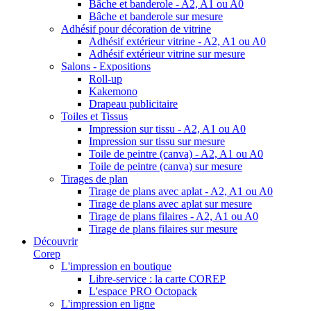
Bâche et banderole - A2, A1 ou A0
Bâche et banderole sur mesure
Adhésif pour décoration de vitrine
Adhésif extérieur vitrine - A2, A1 ou A0
Adhésif extérieur vitrine sur mesure
Salons - Expositions
Roll-up
Kakemono
Drapeau publicitaire
Toiles et Tissus
Impression sur tissu - A2, A1 ou A0
Impression sur tissu sur mesure
Toile de peintre (canva) - A2, A1 ou A0
Toile de peintre (canva) sur mesure
Tirages de plan
Tirage de plans avec aplat - A2, A1 ou A0
Tirage de plans avec aplat sur mesure
Tirage de plans filaires - A2, A1 ou A0
Tirage de plans filaires sur mesure
Découvrir
Corep
L'impression en boutique
Libre-service : la carte COREP
L'espace PRO Octopack
L'impression en ligne