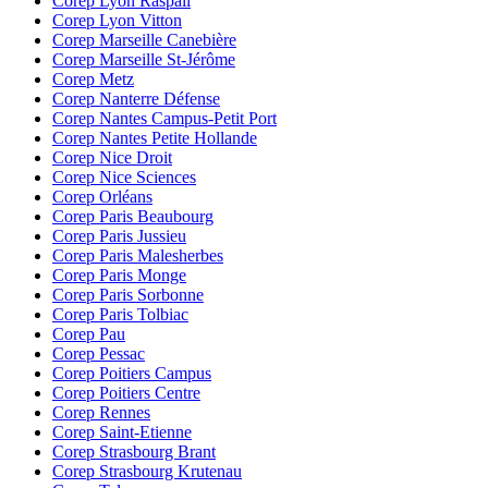
Corep Lyon Raspail
Corep Lyon Vitton
Corep Marseille Canebière
Corep Marseille St-Jérôme
Corep Metz
Corep Nanterre Défense
Corep Nantes Campus-Petit Port
Corep Nantes Petite Hollande
Corep Nice Droit
Corep Nice Sciences
Corep Orléans
Corep Paris Beaubourg
Corep Paris Jussieu
Corep Paris Malesherbes
Corep Paris Monge
Corep Paris Sorbonne
Corep Paris Tolbiac
Corep Pau
Corep Pessac
Corep Poitiers Campus
Corep Poitiers Centre
Corep Rennes
Corep Saint-Etienne
Corep Strasbourg Brant
Corep Strasbourg Krutenau