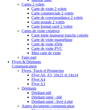
Cartes 2 volets
Carte de visite 2 volets
Carte commerciale 2 volets
Carte de correspondance 2 volets
Carte postale 2 volets
Carte format carré 2 volets
Cartes de visite créatives
Carte triple épaisseur tranche colorée
Carte de visite magnétique
Carte de visite 450g
Carte de visite PVC
Mini carte de visite
Faire part
Flyers & Dépliants
Communication
Flyers, Tracts et Prospectus
Flyer A6, A5, 10x21 et 14x14
Flyer A4
Flyer A3
Dépliants
Dépliant plié
Dépliant rainé - plié
Dépliant rainé - livré à plat
Autres documents communication