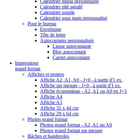
Calendrier mural personnalisé
Calendrier plié agrafé
Calendrier souple
Calendrier sous main personnalisé
Pour le bureau
Enveloppe
Tête de lettre
Autocopiants personnalisés
Liasse autocopiante
Bloc autocopiant
Carnet autocopiant
Impressions
grand format
Affiches et posters
Affiche A2, A1, A0 - J+0 - à partir d'1 ex.
Affiche sur mesure - J+0 - à partir d'1 ex.
Affiche économique - A2, A1 ou A0 en J+3
Affiche A4
Affiche A3
Affiche 31 x 44 cm
Affiche 29 x 64 cm
Photos grand format
Photos grand format - A2, A1 ou A0
Photos grand format sur mesure
Bâches et banderoles