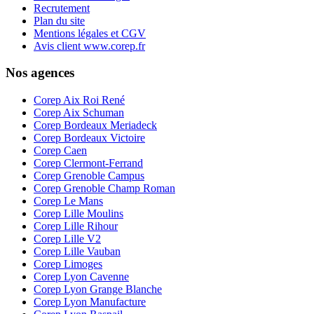
Recrutement
Plan du site
Mentions légales et CGV
Avis client www.corep.fr
Nos agences
Corep Aix Roi René
Corep Aix Schuman
Corep Bordeaux Meriadeck
Corep Bordeaux Victoire
Corep Caen
Corep Clermont-Ferrand
Corep Grenoble Campus
Corep Grenoble Champ Roman
Corep Le Mans
Corep Lille Moulins
Corep Lille Rihour
Corep Lille V2
Corep Lille Vauban
Corep Limoges
Corep Lyon Cavenne
Corep Lyon Grange Blanche
Corep Lyon Manufacture