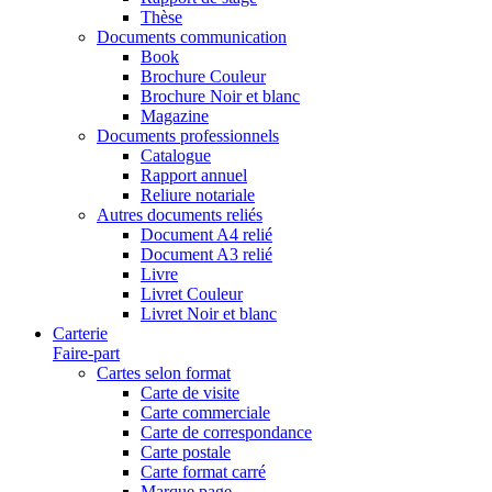
Thèse
Documents communication
Book
Brochure Couleur
Brochure Noir et blanc
Magazine
Documents professionnels
Catalogue
Rapport annuel
Reliure notariale
Autres documents reliés
Document A4 relié
Document A3 relié
Livre
Livret Couleur
Livret Noir et blanc
Carterie
Faire-part
Cartes selon format
Carte de visite
Carte commerciale
Carte de correspondance
Carte postale
Carte format carré
Marque page