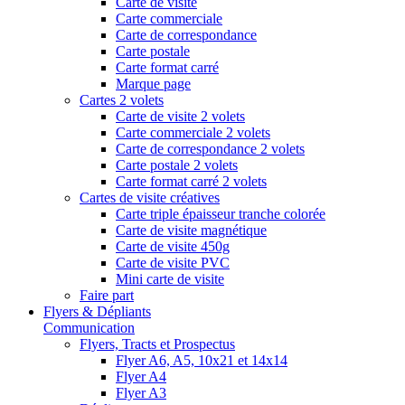
Carte de visite
Carte commerciale
Carte de correspondance
Carte postale
Carte format carré
Marque page
Cartes 2 volets
Carte de visite 2 volets
Carte commerciale 2 volets
Carte de correspondance 2 volets
Carte postale 2 volets
Carte format carré 2 volets
Cartes de visite créatives
Carte triple épaisseur tranche colorée
Carte de visite magnétique
Carte de visite 450g
Carte de visite PVC
Mini carte de visite
Faire part
Flyers & Dépliants
Communication
Flyers, Tracts et Prospectus
Flyer A6, A5, 10x21 et 14x14
Flyer A4
Flyer A3