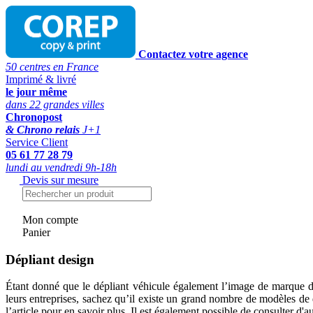
Contactez votre agence
50 centres en France
Imprimé & livré
le jour même
dans 22 grandes villes
Chronopost
& Chrono relais
J+1
Service Client
05 61 77 28 79
lundi au vendredi 9h-18h
Devis sur mesure
Mon compte
Panier
Dépliant design
Étant donné que le dépliant véhicule également l’image de marque de l
leurs entreprises, sachez qu’il existe un grand nombre de modèles de
l’article pour en savoir plus. Il est également possible de consulter d'a