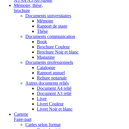
A3 A4 A5 A6
rapide
Mémoire, thèse,
brochure
Documents universitaires
Mémoire
Rapport de stage
Thèse
Documents communication
Book
Brochure Couleur
Brochure Noir et blanc
Magazine
Documents professionnels
Catalogue
Rapport annuel
Reliure notariale
Autres documents reliés
Document A4 relié
Document A3 relié
Livre
Livret Couleur
Livret Noir et blanc
Carterie
Faire-part
Cartes selon format