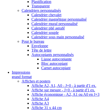
Plastification
Transparent
Calendriers personnalisés
Calendrier chevalet
Calendrier magnétique personnalisé
Calendrier mural personnalisé
Calendrier plié agrafé
Calendrier souple
Calendrier sous main personnalisé
Pour le bureau
Enveloppe
Tête de lettre
Autocopiants personnalisés
Liasse autocopiante
Bloc autocopiant
Carnet autocopiant
Impressions
grand format
Affiches et posters
Affiche A2, A1, A0 - J+0 - à partir d'1 ex.
Affiche sur mesure - J+0 - à partir d'1 ex.
Affiche économique - A2, A1 ou A0 en J+3
Affiche A4
Affiche A3
Affiche 31 x 44 cm