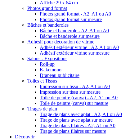
Affiche 29 x 64 cm
Photos grand format
Photos grand format - A2, A1 ou A0
Photos grand format sur mesure
Bâches et banderoles
Bâche et banderole - A2, A1 ou A0
Bâche et banderole sur mesure
Adhésif pour décoration de vitrine
Adhésif extérieur vitrine - A2, A1 ou A0
Adhésif extérieur vitrine sur mesure
Salons - Expositions
Roll-up
Kakemono
Drapeau publicitaire
Toiles et Tissus
Impression sur tissu - A2, A1 ou A0
Impression sur tissu sur mesure
Toile de peintre (canva) - A2, A1 ou A0
Toile de peintre (canva) sur mesure
Tirages de plan
Tirage de plans avec aplat - A2, A1 ou A0
Tirage de plans avec aplat sur mesure
Tirage de plans filaires - A2, A1 ou A0
Tirage de plans filaires sur mesure
Découvrir