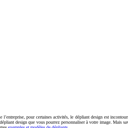
’entreprise, pour certaines activités, le dépliant design est incontour
 dépliant design que vous pourrez personnaliser à votre image. Mais sav
utres
exemples et modèles de dépliants.