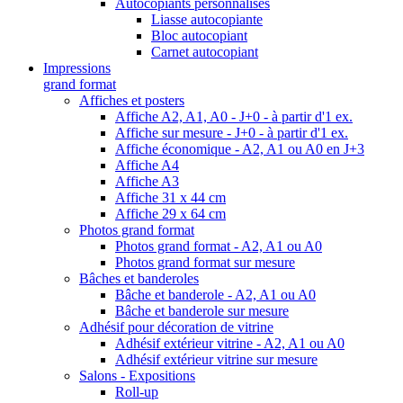
Autocopiants personnalisés
Liasse autocopiante
Bloc autocopiant
Carnet autocopiant
Impressions
grand format
Affiches et posters
Affiche A2, A1, A0 - J+0 - à partir d'1 ex.
Affiche sur mesure - J+0 - à partir d'1 ex.
Affiche économique - A2, A1 ou A0 en J+3
Affiche A4
Affiche A3
Affiche 31 x 44 cm
Affiche 29 x 64 cm
Photos grand format
Photos grand format - A2, A1 ou A0
Photos grand format sur mesure
Bâches et banderoles
Bâche et banderole - A2, A1 ou A0
Bâche et banderole sur mesure
Adhésif pour décoration de vitrine
Adhésif extérieur vitrine - A2, A1 ou A0
Adhésif extérieur vitrine sur mesure
Salons - Expositions
Roll-up