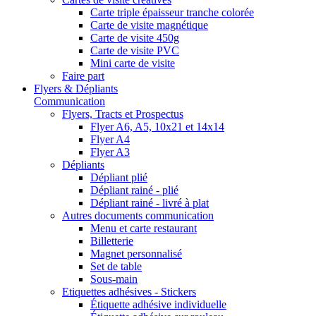
Carte triple épaisseur tranche colorée
Carte de visite magnétique
Carte de visite 450g
Carte de visite PVC
Mini carte de visite
Faire part
Flyers & Dépliants
Communication
Flyers, Tracts et Prospectus
Flyer A6, A5, 10x21 et 14x14
Flyer A4
Flyer A3
Dépliants
Dépliant plié
Dépliant rainé - plié
Dépliant rainé - livré à plat
Autres documents communication
Menu et carte restaurant
Billetterie
Magnet personnalisé
Set de table
Sous-main
Etiquettes adhésives - Stickers
Étiquette adhésive individuelle