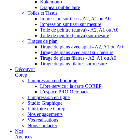
Kakemono
Drapeau publicitaire
Toiles et Tissus
Impression sur tissu - A2, A1 ou A0
Impression sur tissu sur mesure
Toile de peintre (canva) - A2, A1 ou A0
Toile de peintre (canva) sur mesure
Tirages de plan
Tirage de plans avec aplat - A2, A1 ou A0
Tirage de plans avec aplat sur mesure
Tirage de plans filaires - A2, A1 ou A0
Tirage de plans filaires sur mesure
Découvrir
Corep
L'impression en boutique
Libre-service : la carte COREP
L'espace PRO Octopack
L'impression en ligne
Studio Graphique
L'histoire de Corep
Nos engagements
Vos réalisations
Nous contacter
Nos
Agences