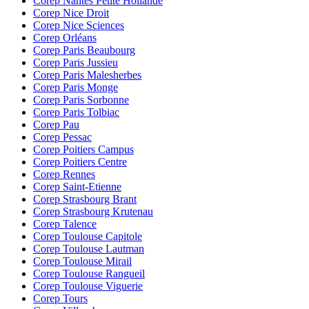
Corep Nantes Petite Hollande
Corep Nice Droit
Corep Nice Sciences
Corep Orléans
Corep Paris Beaubourg
Corep Paris Jussieu
Corep Paris Malesherbes
Corep Paris Monge
Corep Paris Sorbonne
Corep Paris Tolbiac
Corep Pau
Corep Pessac
Corep Poitiers Campus
Corep Poitiers Centre
Corep Rennes
Corep Saint-Etienne
Corep Strasbourg Brant
Corep Strasbourg Krutenau
Corep Talence
Corep Toulouse Capitole
Corep Toulouse Lautman
Corep Toulouse Mirail
Corep Toulouse Rangueil
Corep Toulouse Viguerie
Corep Tours