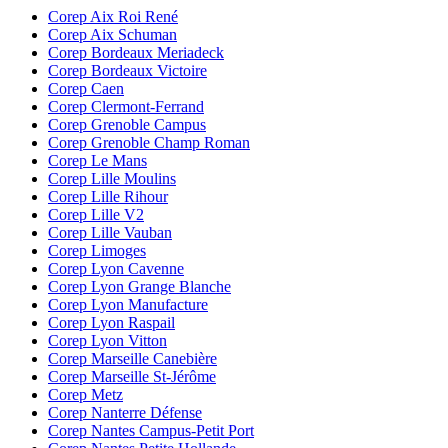
Corep Aix Roi René
Corep Aix Schuman
Corep Bordeaux Meriadeck
Corep Bordeaux Victoire
Corep Caen
Corep Clermont-Ferrand
Corep Grenoble Campus
Corep Grenoble Champ Roman
Corep Le Mans
Corep Lille Moulins
Corep Lille Rihour
Corep Lille V2
Corep Lille Vauban
Corep Limoges
Corep Lyon Cavenne
Corep Lyon Grange Blanche
Corep Lyon Manufacture
Corep Lyon Raspail
Corep Lyon Vitton
Corep Marseille Canebière
Corep Marseille St-Jérôme
Corep Metz
Corep Nanterre Défense
Corep Nantes Campus-Petit Port