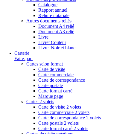
Catalogue
Rapport annuel
Reliure notariale
Autres documents reliés
Document A4 relié
Document A3 relié
Livre
Livret Couleur
Livret Noir et blanc
Carterie
Faire-part
Cartes selon format
Carte de visite
Carte commerciale
Carte de correspondance
Carte postale
Carte format carré
Marque page
Cartes 2 volets
Carte de visite 2 volets
Carte commerciale 2 volets
Carte de correspondance 2 volets
Carte postale 2 volets
Carte format carré 2 volets
Cartes de visite créatives