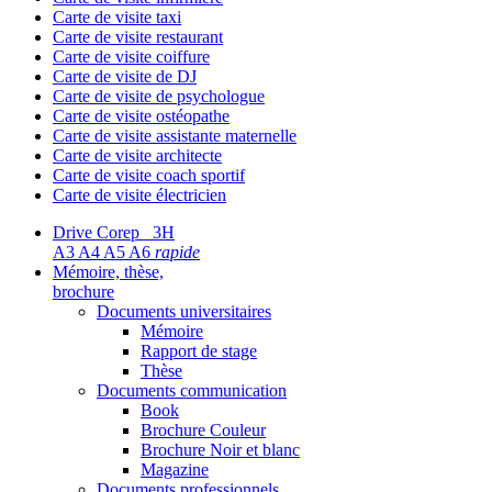
Carte de visite taxi
Carte de visite restaurant
Carte de visite coiffure
Carte de visite de DJ
Carte de visite de psychologue
Carte de visite ostéopathe
Carte de visite assistante maternelle
Carte de visite architecte
Carte de visite coach sportif
Carte de visite électricien
Drive Corep 3H
A3 A4 A5 A6
rapide
Mémoire, thèse,
brochure
Documents universitaires
Mémoire
Rapport de stage
Thèse
Documents communication
Book
Brochure Couleur
Brochure Noir et blanc
Magazine
Documents professionnels