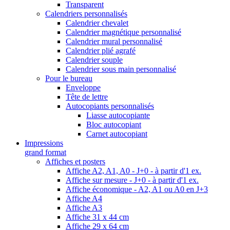
Transparent
Calendriers personnalisés
Calendrier chevalet
Calendrier magnétique personnalisé
Calendrier mural personnalisé
Calendrier plié agrafé
Calendrier souple
Calendrier sous main personnalisé
Pour le bureau
Enveloppe
Tête de lettre
Autocopiants personnalisés
Liasse autocopiante
Bloc autocopiant
Carnet autocopiant
Impressions
grand format
Affiches et posters
Affiche A2, A1, A0 - J+0 - à partir d'1 ex.
Affiche sur mesure - J+0 - à partir d'1 ex.
Affiche économique - A2, A1 ou A0 en J+3
Affiche A4
Affiche A3
Affiche 31 x 44 cm
Affiche 29 x 64 cm