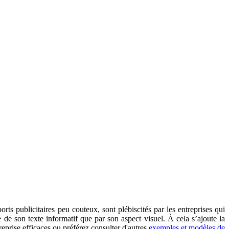
rts publicitaires peu couteux, sont plébiscités par les entreprises qui
e de son texte informatif que par son aspect visuel. À cela s’ajoute la
reprise efficaces ou préférez consulter d'autres
exemples et modèles de