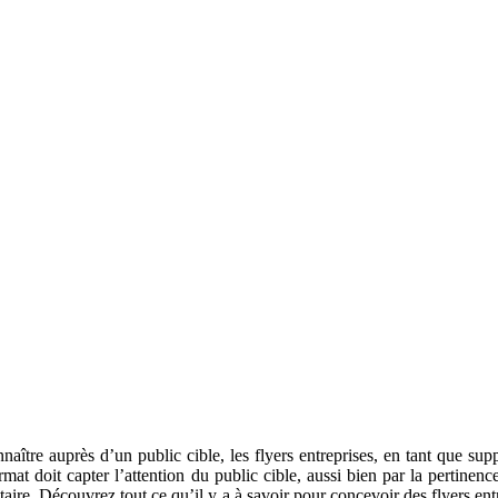
ître auprès d’un public cible, les flyers entreprises, en tant que suppo
rmat doit capter l’attention du public cible, aussi bien par la pertinenc
taire. Découvrez tout ce qu’il y a à savoir pour concevoir des flyers ent