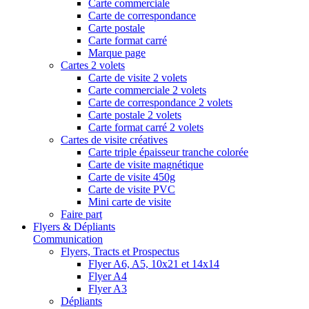
Carte commerciale
Carte de correspondance
Carte postale
Carte format carré
Marque page
Cartes 2 volets
Carte de visite 2 volets
Carte commerciale 2 volets
Carte de correspondance 2 volets
Carte postale 2 volets
Carte format carré 2 volets
Cartes de visite créatives
Carte triple épaisseur tranche colorée
Carte de visite magnétique
Carte de visite 450g
Carte de visite PVC
Mini carte de visite
Faire part
Flyers & Dépliants
Communication
Flyers, Tracts et Prospectus
Flyer A6, A5, 10x21 et 14x14
Flyer A4
Flyer A3
Dépliants