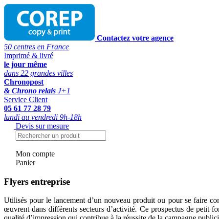
Contactez votre agence
50 centres en France
Imprimé & livré
le jour même
dans 22 grandes villes
Chronopost
& Chrono relais
J+1
Service Client
05 61 77 28 79
lundi au vendredi 9h-18h
Devis sur mesure
Mon compte
Panier
Flyers entreprise
Utilisés pour le lancement d’un nouveau produit ou pour se faire conna
œuvrent dans différents secteurs d’activité. Ce prospectus de petit fo
qualité d’impression qui contribue à la réussite de la campagne publici