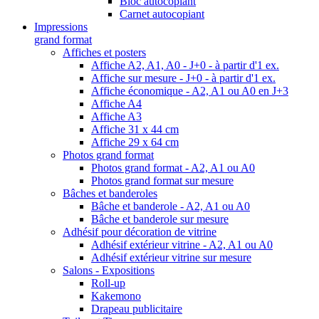
Bloc autocopiant
Carnet autocopiant
Impressions
grand format
Affiches et posters
Affiche A2, A1, A0 - J+0 - à partir d'1 ex.
Affiche sur mesure - J+0 - à partir d'1 ex.
Affiche économique - A2, A1 ou A0 en J+3
Affiche A4
Affiche A3
Affiche 31 x 44 cm
Affiche 29 x 64 cm
Photos grand format
Photos grand format - A2, A1 ou A0
Photos grand format sur mesure
Bâches et banderoles
Bâche et banderole - A2, A1 ou A0
Bâche et banderole sur mesure
Adhésif pour décoration de vitrine
Adhésif extérieur vitrine - A2, A1 ou A0
Adhésif extérieur vitrine sur mesure
Salons - Expositions
Roll-up
Kakemono
Drapeau publicitaire