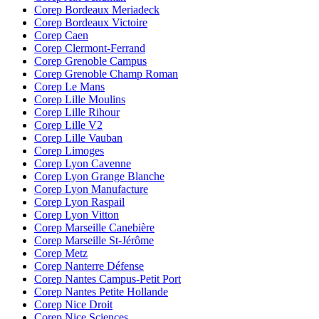
Corep Bordeaux Meriadeck
Corep Bordeaux Victoire
Corep Caen
Corep Clermont-Ferrand
Corep Grenoble Campus
Corep Grenoble Champ Roman
Corep Le Mans
Corep Lille Moulins
Corep Lille Rihour
Corep Lille V2
Corep Lille Vauban
Corep Limoges
Corep Lyon Cavenne
Corep Lyon Grange Blanche
Corep Lyon Manufacture
Corep Lyon Raspail
Corep Lyon Vitton
Corep Marseille Canebière
Corep Marseille St-Jérôme
Corep Metz
Corep Nanterre Défense
Corep Nantes Campus-Petit Port
Corep Nantes Petite Hollande
Corep Nice Droit
Corep Nice Sciences