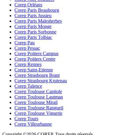
Corep Orléans
Corep Paris Beaubourg
Corep Paris Jussieu
Corep Paris Malesherbes
Corep Paris Monge
Corep Paris Sorbonne
Corep Paris Tolbiac
Corep Pau
Corep Pessac
Corep Poitiers Campus
Corep Poitiers Centre
Corep Rennes
Corep Saint-Etienne
Corep Strasbourg Brant
Corep Strasbourg Krutenau
Corep Talence
Corep Toulouse Capitole
Corep Toulouse Lautman
Corep Toulouse Mirail
Corep Toulouse Rangueil
Corep Toulouse Viguerie
Corep Tours
Corep Villeurbanne
Copyright ©2026 COREP. Tous droits réservés.