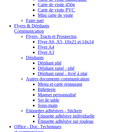
Carte de visite 450g
Carte de visite PVC
Mini carte de visite
Faire part
Flyers & Dépliants
Communication
Flyers, Tracts et Prospectus
Flyer A6, A5, 10x21 et 14x14
Flyer A4
Flyer A3
Dépliants
Dépliant plié
Dépliant rainé - plié
Dépliant rainé - livré à plat
Autres documents communication
Menu et carte restaurant
Billetterie
Magnet personnalisé
Set de table
Sous-main
Etiquettes adhésives - Stickers
Étiquette adhésive individuelle
Étiquette adhésive sur rouleau
Office - Doc. Techniques
et commerciaux