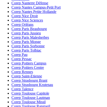
Corep Nanterre Défense
Corep Nantes Campus-Petit Port
Corep Nantes Petite Hollande
Corep Nice Droit
Corep Nice Sciences
Corep Orléans
Corep Paris Beaubourg
Corep Paris Jussieu
Corep Paris Malesherbes
Corep Paris Monge
Corep Paris Sorbonne
Corep Paris Tolbiac
Corep Pau
Corep Pessac
Corep Poitiers Campus
Corep Poitiers Centre
Corep Rennes
Corep Saint-Etienne
Corep Strasbourg Brant
Corep Strasbourg Krutenau
Corep Talence
Corep Toulouse Capitole
Corep Toulouse Lautman
Corep Toulouse Mirail
Corep Toulouse Rangueil