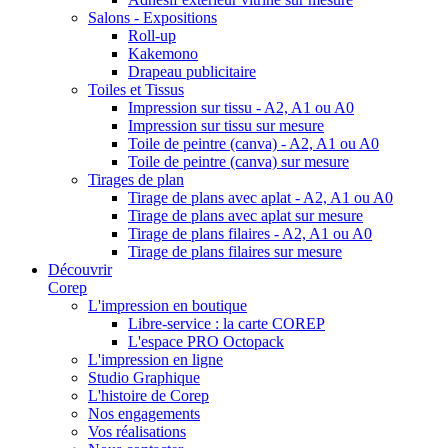
Salons - Expositions
Roll-up
Kakemono
Drapeau publicitaire
Toiles et Tissus
Impression sur tissu - A2, A1 ou A0
Impression sur tissu sur mesure
Toile de peintre (canva) - A2, A1 ou A0
Toile de peintre (canva) sur mesure
Tirages de plan
Tirage de plans avec aplat - A2, A1 ou A0
Tirage de plans avec aplat sur mesure
Tirage de plans filaires - A2, A1 ou A0
Tirage de plans filaires sur mesure
Découvrir
Corep
L'impression en boutique
Libre-service : la carte COREP
L'espace PRO Octopack
L'impression en ligne
Studio Graphique
L'histoire de Corep
Nos engagements
Vos réalisations