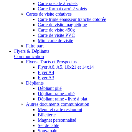
Carte postale 2 volets
Carte format carré 2 volets
Cartes de visite créatives
Carte triple épaisseur tranche colorée
Carte de visite magnétique
Carte de visite 450g
Carte de visite PVC
Mini carte de visite
Faire part
Flyers & Dépliants
Communication
Flyers, Tracts et Prospectus
Flyer A6, A5, 10x21 et 14x14
Flyer A4
Flyer A3
Dépliants
Dépliant plié
Dépliant rainé - plié
Dépliant rainé - livré à plat
Autres documents communication
Menu et carte restaurant
Billetterie
Magnet personnalisé
Set de table
Sous-main