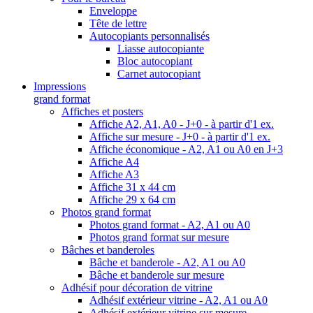
Enveloppe
Tête de lettre
Autocopiants personnalisés
Liasse autocopiante
Bloc autocopiant
Carnet autocopiant
Impressions
grand format
Affiches et posters
Affiche A2, A1, A0 - J+0 - à partir d'1 ex.
Affiche sur mesure - J+0 - à partir d'1 ex.
Affiche économique - A2, A1 ou A0 en J+3
Affiche A4
Affiche A3
Affiche 31 x 44 cm
Affiche 29 x 64 cm
Photos grand format
Photos grand format - A2, A1 ou A0
Photos grand format sur mesure
Bâches et banderoles
Bâche et banderole - A2, A1 ou A0
Bâche et banderole sur mesure
Adhésif pour décoration de vitrine
Adhésif extérieur vitrine - A2, A1 ou A0
Adhésif extérieur vitrine sur mesure