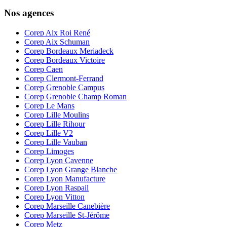
Nos agences
Corep Aix Roi René
Corep Aix Schuman
Corep Bordeaux Meriadeck
Corep Bordeaux Victoire
Corep Caen
Corep Clermont-Ferrand
Corep Grenoble Campus
Corep Grenoble Champ Roman
Corep Le Mans
Corep Lille Moulins
Corep Lille Rihour
Corep Lille V2
Corep Lille Vauban
Corep Limoges
Corep Lyon Cavenne
Corep Lyon Grange Blanche
Corep Lyon Manufacture
Corep Lyon Raspail
Corep Lyon Vitton
Corep Marseille Canebière
Corep Marseille St-Jérôme
Corep Metz