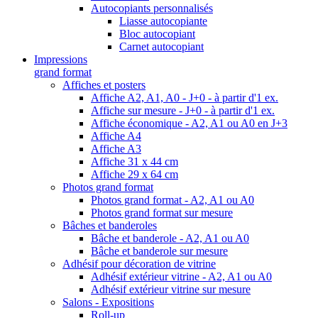
Autocopiants personnalisés
Liasse autocopiante
Bloc autocopiant
Carnet autocopiant
Impressions
grand format
Affiches et posters
Affiche A2, A1, A0 - J+0 - à partir d'1 ex.
Affiche sur mesure - J+0 - à partir d'1 ex.
Affiche économique - A2, A1 ou A0 en J+3
Affiche A4
Affiche A3
Affiche 31 x 44 cm
Affiche 29 x 64 cm
Photos grand format
Photos grand format - A2, A1 ou A0
Photos grand format sur mesure
Bâches et banderoles
Bâche et banderole - A2, A1 ou A0
Bâche et banderole sur mesure
Adhésif pour décoration de vitrine
Adhésif extérieur vitrine - A2, A1 ou A0
Adhésif extérieur vitrine sur mesure
Salons - Expositions
Roll-up