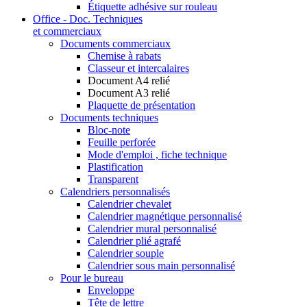
Étiquette adhésive sur rouleau
Office - Doc. Techniques
et commerciaux
Documents commerciaux
Chemise à rabats
Classeur et intercalaires
Document A4 relié
Document A3 relié
Plaquette de présentation
Documents techniques
Bloc-note
Feuille perforée
Mode d'emploi , fiche technique
Plastification
Transparent
Calendriers personnalisés
Calendrier chevalet
Calendrier magnétique personnalisé
Calendrier mural personnalisé
Calendrier plié agrafé
Calendrier souple
Calendrier sous main personnalisé
Pour le bureau
Enveloppe
Tête de lettre