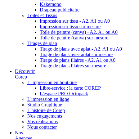
Kakemono
Drapeau publicitaire
Toiles et Tissus
Impression sur tissu - A2, A1 ou A0
Impression sur tissu sur mesure
Toile de peintre (canva) - A2, A1 ou A0
Toile de peintre (canva) sur mesure
Tirages de plan
Tirage de plans avec aplat - A2, A1 ou A0
Tirage de plans avec aplat sur mesure
Tirage de plans filaires - A2, A1 ou A0
Tirage de plans filaires sur mesure
Découvrir
Corep
L'impression en boutique
Libre-service : la carte COREP
L'espace PRO Octopack
L'impression en ligne
Studio Graphique
L'histoire de Corep
Nos engagements
Vos réalisations
Nous contacter
Nos
Agences