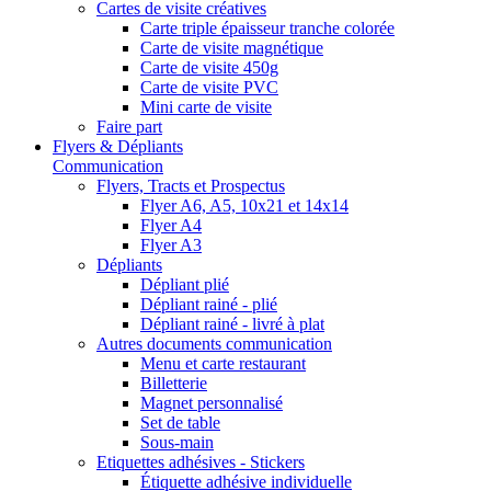
Cartes de visite créatives
Carte triple épaisseur tranche colorée
Carte de visite magnétique
Carte de visite 450g
Carte de visite PVC
Mini carte de visite
Faire part
Flyers & Dépliants
Communication
Flyers, Tracts et Prospectus
Flyer A6, A5, 10x21 et 14x14
Flyer A4
Flyer A3
Dépliants
Dépliant plié
Dépliant rainé - plié
Dépliant rainé - livré à plat
Autres documents communication
Menu et carte restaurant
Billetterie
Magnet personnalisé
Set de table
Sous-main
Etiquettes adhésives - Stickers
Étiquette adhésive individuelle