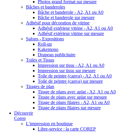
Photos grand format sur mesure
Bâches et banderoles
Bâche et banderole - A2, A1 ou A0
Bâche et banderole sur mesure
Adhésif pour décoration de vitrine
Adhésif extérieur vitrine - A2, A1 ou A0
Adhésif extérieur vitrine sur mesure
Salons - Expositions
Roll-up
Kakemono
Drapeau publicitaire
Toiles et Tissus
Impression sur tissu - A2, A1 ou A0
Impression sur tissu sur mesure
Toile de peintre (canva) - A2, A1 ou A0
Toile de peintre (canva) sur mesure
Tirages de plan
Tirage de plans avec aplat - A2, A1 ou A0
Tirage de plans avec aplat sur mesure
Tirage de plans filaires - A2, A1 ou A0
Tirage de plans filaires sur mesure
Découvrir
Corep
L'impression en boutique
Libre-service : la carte COREP