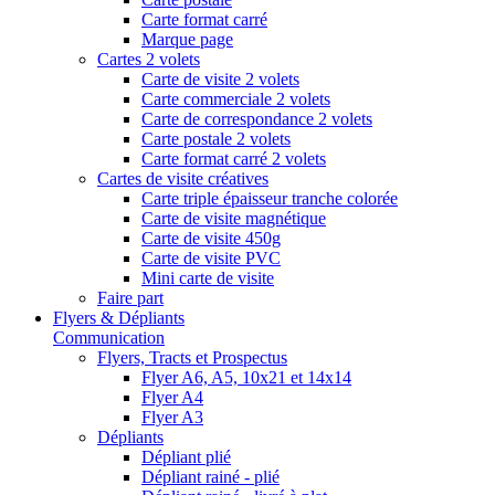
Carte format carré
Marque page
Cartes 2 volets
Carte de visite 2 volets
Carte commerciale 2 volets
Carte de correspondance 2 volets
Carte postale 2 volets
Carte format carré 2 volets
Cartes de visite créatives
Carte triple épaisseur tranche colorée
Carte de visite magnétique
Carte de visite 450g
Carte de visite PVC
Mini carte de visite
Faire part
Flyers & Dépliants
Communication
Flyers, Tracts et Prospectus
Flyer A6, A5, 10x21 et 14x14
Flyer A4
Flyer A3
Dépliants
Dépliant plié
Dépliant rainé - plié