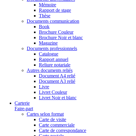
Mémoire
Rapport de stage
Thèse
Documents communication
Book
Brochure Couleur
Brochure Noir et blanc
Magazine
Documents professionnels
Catalogue
Rapport annuel
Reliure notariale
Autres documents reliés
Document A4 relié
Document A3 relié
Livre
Livret Couleur
Livret Noir et blanc
Carterie
Faire-part
Cartes selon format
Carte de visite
Carte commerciale
Carte de correspondance
Carte postale