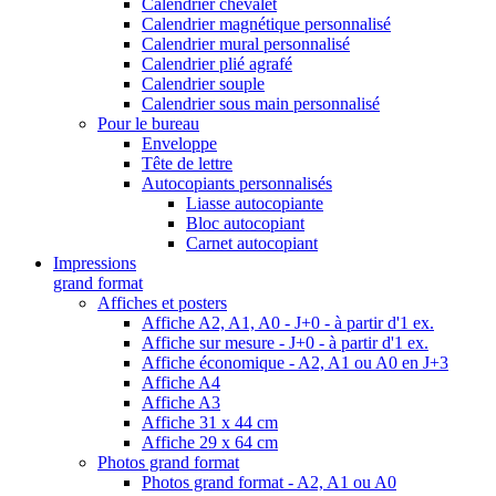
Calendrier chevalet
Calendrier magnétique personnalisé
Calendrier mural personnalisé
Calendrier plié agrafé
Calendrier souple
Calendrier sous main personnalisé
Pour le bureau
Enveloppe
Tête de lettre
Autocopiants personnalisés
Liasse autocopiante
Bloc autocopiant
Carnet autocopiant
Impressions
grand format
Affiches et posters
Affiche A2, A1, A0 - J+0 - à partir d'1 ex.
Affiche sur mesure - J+0 - à partir d'1 ex.
Affiche économique - A2, A1 ou A0 en J+3
Affiche A4
Affiche A3
Affiche 31 x 44 cm
Affiche 29 x 64 cm
Photos grand format
Photos grand format - A2, A1 ou A0