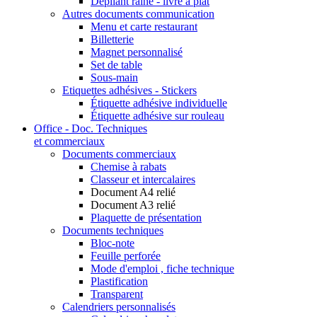
Dépliant rainé - livré à plat
Autres documents communication
Menu et carte restaurant
Billetterie
Magnet personnalisé
Set de table
Sous-main
Etiquettes adhésives - Stickers
Étiquette adhésive individuelle
Étiquette adhésive sur rouleau
Office - Doc. Techniques
et commerciaux
Documents commerciaux
Chemise à rabats
Classeur et intercalaires
Document A4 relié
Document A3 relié
Plaquette de présentation
Documents techniques
Bloc-note
Feuille perforée
Mode d'emploi , fiche technique
Plastification
Transparent
Calendriers personnalisés