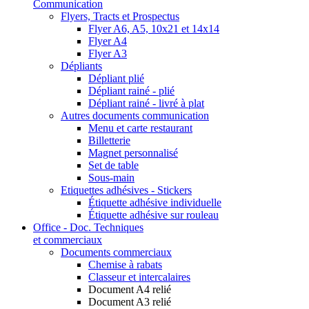
Communication
Flyers, Tracts et Prospectus
Flyer A6, A5, 10x21 et 14x14
Flyer A4
Flyer A3
Dépliants
Dépliant plié
Dépliant rainé - plié
Dépliant rainé - livré à plat
Autres documents communication
Menu et carte restaurant
Billetterie
Magnet personnalisé
Set de table
Sous-main
Etiquettes adhésives - Stickers
Étiquette adhésive individuelle
Étiquette adhésive sur rouleau
Office - Doc. Techniques
et commerciaux
Documents commerciaux
Chemise à rabats
Classeur et intercalaires
Document A4 relié
Document A3 relié