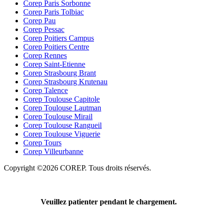
Corep Paris Sorbonne
Corep Paris Tolbiac
Corep Pau
Corep Pessac
Corep Poitiers Campus
Corep Poitiers Centre
Corep Rennes
Corep Saint-Etienne
Corep Strasbourg Brant
Corep Strasbourg Krutenau
Corep Talence
Corep Toulouse Capitole
Corep Toulouse Lautman
Corep Toulouse Mirail
Corep Toulouse Rangueil
Corep Toulouse Viguerie
Corep Tours
Corep Villeurbanne
Copyright ©2026 COREP. Tous droits réservés.
Veuillez patienter pendant le chargement.