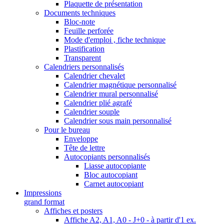
Plaquette de présentation
Documents techniques
Bloc-note
Feuille perforée
Mode d'emploi , fiche technique
Plastification
Transparent
Calendriers personnalisés
Calendrier chevalet
Calendrier magnétique personnalisé
Calendrier mural personnalisé
Calendrier plié agrafé
Calendrier souple
Calendrier sous main personnalisé
Pour le bureau
Enveloppe
Tête de lettre
Autocopiants personnalisés
Liasse autocopiante
Bloc autocopiant
Carnet autocopiant
Impressions
grand format
Affiches et posters
Affiche A2, A1, A0 - J+0 - à partir d'1 ex.