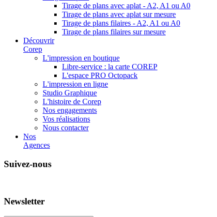
Tirage de plans avec aplat - A2, A1 ou A0
Tirage de plans avec aplat sur mesure
Tirage de plans filaires - A2, A1 ou A0
Tirage de plans filaires sur mesure
Découvrir
Corep
L'impression en boutique
Libre-service : la carte COREP
L'espace PRO Octopack
L'impression en ligne
Studio Graphique
L'histoire de Corep
Nos engagements
Vos réalisations
Nous contacter
Nos
Agences
Suivez-nous
Newsletter