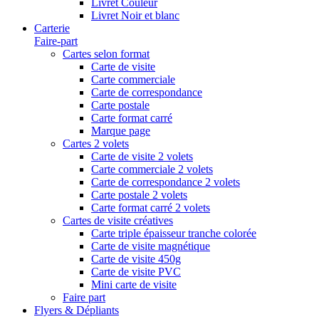
Livret Couleur
Livret Noir et blanc
Carterie
Faire-part
Cartes selon format
Carte de visite
Carte commerciale
Carte de correspondance
Carte postale
Carte format carré
Marque page
Cartes 2 volets
Carte de visite 2 volets
Carte commerciale 2 volets
Carte de correspondance 2 volets
Carte postale 2 volets
Carte format carré 2 volets
Cartes de visite créatives
Carte triple épaisseur tranche colorée
Carte de visite magnétique
Carte de visite 450g
Carte de visite PVC
Mini carte de visite
Faire part
Flyers & Dépliants