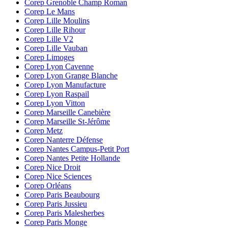
Corep Grenoble Champ Roman
Corep Le Mans
Corep Lille Moulins
Corep Lille Rihour
Corep Lille V2
Corep Lille Vauban
Corep Limoges
Corep Lyon Cavenne
Corep Lyon Grange Blanche
Corep Lyon Manufacture
Corep Lyon Raspail
Corep Lyon Vitton
Corep Marseille Canebière
Corep Marseille St-Jérôme
Corep Metz
Corep Nanterre Défense
Corep Nantes Campus-Petit Port
Corep Nantes Petite Hollande
Corep Nice Droit
Corep Nice Sciences
Corep Orléans
Corep Paris Beaubourg
Corep Paris Jussieu
Corep Paris Malesherbes
Corep Paris Monge