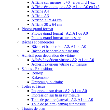
Affiche sur mesure - J+0 - à partir d'1 ex.
Affiche économique - A2, A1 ou A0 en J+3
Affiche A4
Affiche A3
Affiche 31 x 44 cm
Affiche 29 x 64 cm
Photos grand format
Photos grand format - A2, A1 ou A0
Photos grand format sur mesure
Bâches et banderoles
Bâche et banderole - A2, A1 ou A0
Bâche et banderole sur mesure
Adhésif pour décoration de vitrine
Adhésif extérieur vitrine - A2, A1 ou A0
Adhésif extérieur vitrine sur mesure
Salons - Expositions
Roll-up
Kakemono
Drapeau publicitaire
Toiles et Tissus
Impression sur tissu - A2, A1 ou A0
Impression sur tissu sur mesure
Toile de peintre (canva) - A2, A1 ou A0
Toile de peintre (canva) sur mesure
Tirages de plan