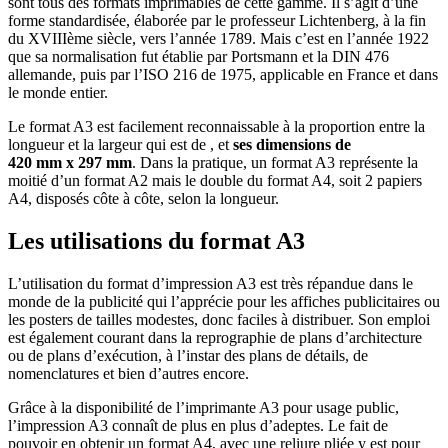
sont tous des formats imprimables de cette gamme. Il s’agit d’une
forme standardisée, élaborée par le professeur Lichtenberg, à la fin
du XVIIIème siècle, vers l’année 1789. Mais c’est en l’année 1922
que sa normalisation fut établie par Portsmann et la DIN 476
allemande, puis par l’ISO 216 de 1975, applicable en France et dans
le monde entier.
Le format A3 est facilement reconnaissable à la proportion entre la
longueur et la largeur qui est de , et
ses dimensions de
420 mm x 297 mm
. Dans la pratique, un format A3 représente la
moitié d’un format A2 mais le double du format A4, soit 2 papiers
A4, disposés côte à côte, selon la longueur.
Les utilisations du format A3
L’utilisation du format d’impression A3 est très répandue dans le
monde de la publicité qui l’apprécie pour les affiches publicitaires ou
les posters de tailles modestes, donc faciles à distribuer. Son emploi
est également courant dans la reprographie de plans d’architecture
ou de plans d’exécution, à l’instar des plans de détails, de
nomenclatures et bien d’autres encore.
Grâce à la disponibilité de l’imprimante A3 pour usage public,
l’impression A3 connaît de plus en plus d’adeptes. Le fait de
pouvoir en obtenir un format A4, avec une reliure pliée y est pour