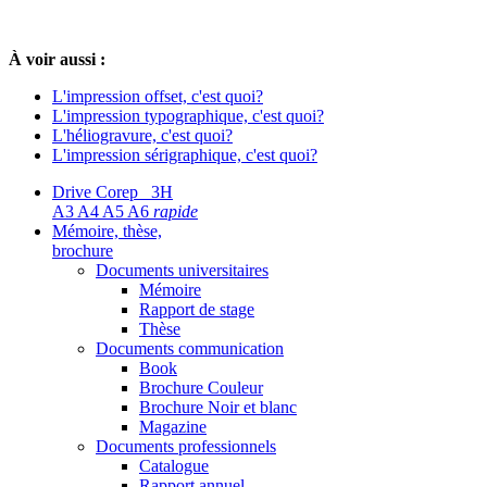
À voir aussi :
L'impression offset, c'est quoi?
L'impression typographique, c'est quoi?
L'héliogravure, c'est quoi?
L'impression sérigraphique, c'est quoi?
Drive Corep 3H
A3 A4 A5 A6
rapide
Mémoire, thèse,
brochure
Documents universitaires
Mémoire
Rapport de stage
Thèse
Documents communication
Book
Brochure Couleur
Brochure Noir et blanc
Magazine
Documents professionnels
Catalogue
Rapport annuel