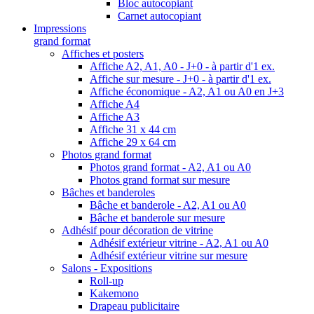
Bloc autocopiant
Carnet autocopiant
Impressions
grand format
Affiches et posters
Affiche A2, A1, A0 - J+0 - à partir d'1 ex.
Affiche sur mesure - J+0 - à partir d'1 ex.
Affiche économique - A2, A1 ou A0 en J+3
Affiche A4
Affiche A3
Affiche 31 x 44 cm
Affiche 29 x 64 cm
Photos grand format
Photos grand format - A2, A1 ou A0
Photos grand format sur mesure
Bâches et banderoles
Bâche et banderole - A2, A1 ou A0
Bâche et banderole sur mesure
Adhésif pour décoration de vitrine
Adhésif extérieur vitrine - A2, A1 ou A0
Adhésif extérieur vitrine sur mesure
Salons - Expositions
Roll-up
Kakemono
Drapeau publicitaire