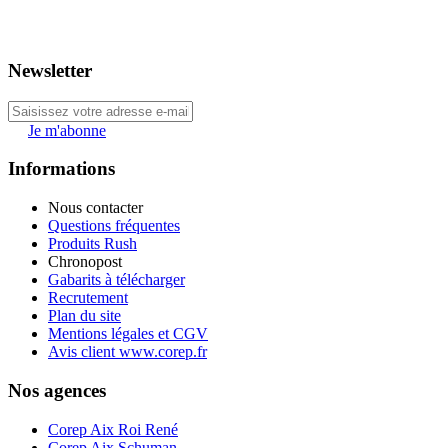
Newsletter
Je m'abonne
Informations
Nous contacter
Questions fréquentes
Produits Rush
Chronopost
Gabarits à télécharger
Recrutement
Plan du site
Mentions légales et CGV
Avis client www.corep.fr
Nos agences
Corep Aix Roi René
Corep Aix Schuman