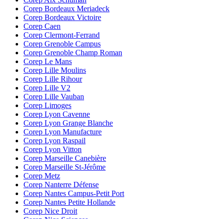
Corep Bordeaux Meriadeck
Corep Bordeaux Victoire
Corep Caen
Corep Clermont-Ferrand
Corep Grenoble Campus
Corep Grenoble Champ Roman
Corep Le Mans
Corep Lille Moulins
Corep Lille Rihour
Corep Lille V2
Corep Lille Vauban
Corep Limoges
Corep Lyon Cavenne
Corep Lyon Grange Blanche
Corep Lyon Manufacture
Corep Lyon Raspail
Corep Lyon Vitton
Corep Marseille Canebière
Corep Marseille St-Jérôme
Corep Metz
Corep Nanterre Défense
Corep Nantes Campus-Petit Port
Corep Nantes Petite Hollande
Corep Nice Droit