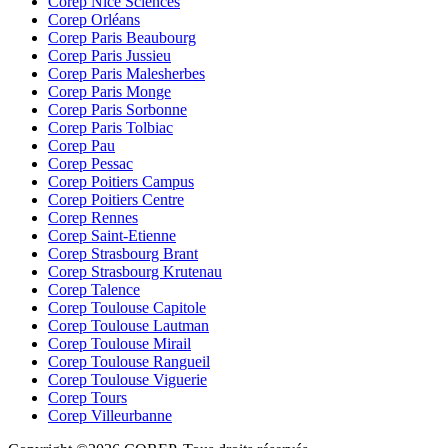
Corep Nice Sciences
Corep Orléans
Corep Paris Beaubourg
Corep Paris Jussieu
Corep Paris Malesherbes
Corep Paris Monge
Corep Paris Sorbonne
Corep Paris Tolbiac
Corep Pau
Corep Pessac
Corep Poitiers Campus
Corep Poitiers Centre
Corep Rennes
Corep Saint-Etienne
Corep Strasbourg Brant
Corep Strasbourg Krutenau
Corep Talence
Corep Toulouse Capitole
Corep Toulouse Lautman
Corep Toulouse Mirail
Corep Toulouse Rangueil
Corep Toulouse Viguerie
Corep Tours
Corep Villeurbanne