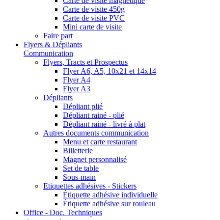
Carte de visite magnétique
Carte de visite 450g
Carte de visite PVC
Mini carte de visite
Faire part
Flyers & Dépliants
Communication
Flyers, Tracts et Prospectus
Flyer A6, A5, 10x21 et 14x14
Flyer A4
Flyer A3
Dépliants
Dépliant plié
Dépliant rainé - plié
Dépliant rainé - livré à plat
Autres documents communication
Menu et carte restaurant
Billetterie
Magnet personnalisé
Set de table
Sous-main
Etiquettes adhésives - Stickers
Étiquette adhésive individuelle
Étiquette adhésive sur rouleau
Office - Doc. Techniques