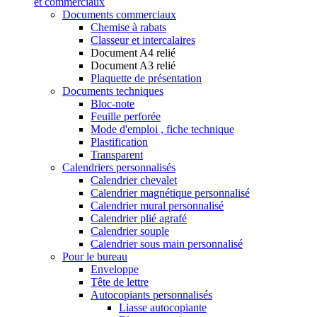
et commerciaux
Documents commerciaux
Chemise à rabats
Classeur et intercalaires
Document A4 relié
Document A3 relié
Plaquette de présentation
Documents techniques
Bloc-note
Feuille perforée
Mode d'emploi , fiche technique
Plastification
Transparent
Calendriers personnalisés
Calendrier chevalet
Calendrier magnétique personnalisé
Calendrier mural personnalisé
Calendrier plié agrafé
Calendrier souple
Calendrier sous main personnalisé
Pour le bureau
Enveloppe
Tête de lettre
Autocopiants personnalisés
Liasse autocopiante