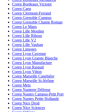
Corep Bordeaux Victoire
Corep Caen
Corep Clermont-Ferrand
Corep Grenoble Campus
Corep Grenoble Champ Roman
Corep Le Mans
Corep Lille Moulins
Corep Lille Rihour
Corep Lille V2
Corep Lille Vauban
Corep Limoges
Corep Lyon Cavenne
Corep Lyon Grange Blanche
Corep Lyon Manufacture
Corep Lyon Raspail
Corep Lyon Vitton
Corep Marseille Canebière
Corep Marseille St-Jérôme
Corep Metz
Corep Nanterre Défense
Corep Nantes Campus-Petit Port
Corep Nantes Petite Hollande
Corep Nice Droit
Corep Nice Sciences