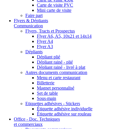
Carte de visite PVC
Mini carte de visite
Faire part
Flyers & Dépliants
Communication
Flyers, Tracts et Prospectus
Flyer A6, A5, 10x21 et 14x14
Flyer A4
Flyer A3
Dépliants
Dépliant plié
Dépliant rainé - plié
Dépliant rainé - livré à plat
Autres documents communication
Menu et carte restaurant
Billetterie
Magnet personnalisé
Set de table
Sous-main
Etiquettes adhésives - Stickers
Étiquette adhésive individuelle
Étiquette adhésive sur rouleau
Office - Doc. Techniques
et commerciaux