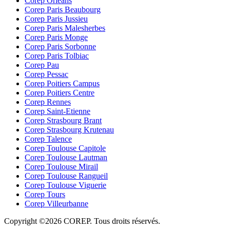
Corep Orléans
Corep Paris Beaubourg
Corep Paris Jussieu
Corep Paris Malesherbes
Corep Paris Monge
Corep Paris Sorbonne
Corep Paris Tolbiac
Corep Pau
Corep Pessac
Corep Poitiers Campus
Corep Poitiers Centre
Corep Rennes
Corep Saint-Etienne
Corep Strasbourg Brant
Corep Strasbourg Krutenau
Corep Talence
Corep Toulouse Capitole
Corep Toulouse Lautman
Corep Toulouse Mirail
Corep Toulouse Rangueil
Corep Toulouse Viguerie
Corep Tours
Corep Villeurbanne
Copyright ©2026 COREP. Tous droits réservés.