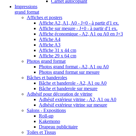
Carnet autocopiant
Impressions
grand format
Affiches et posters
Affiche A2, A1, A0 - J+0 - à partir d'1 ex.
Affiche sur mesure - J+0 - à partir d'1 ex.
Affiche économique - A2, A1 ou A0 en J+3
Affiche A4
Affiche A3
Affiche 31 x 44 cm
Affiche 29 x 64 cm
Photos grand format
Photos grand format - A2, A1 ou A0
Photos grand format sur mesure
Bâches et banderoles
Bâche et banderole - A2, A1 ou A0
Bâche et banderole sur mesure
Adhésif pour décoration de vitrine
Adhésif extérieur vitrine - A2, A1 ou A0
Adhésif extérieur vitrine sur mesure
Salons - Expositions
Roll-up
Kakemono
Drapeau publicitaire
Toiles et Tissus