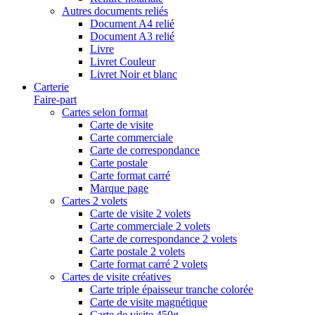
Autres documents reliés
Document A4 relié
Document A3 relié
Livre
Livret Couleur
Livret Noir et blanc
Carterie
Faire-part
Cartes selon format
Carte de visite
Carte commerciale
Carte de correspondance
Carte postale
Carte format carré
Marque page
Cartes 2 volets
Carte de visite 2 volets
Carte commerciale 2 volets
Carte de correspondance 2 volets
Carte postale 2 volets
Carte format carré 2 volets
Cartes de visite créatives
Carte triple épaisseur tranche colorée
Carte de visite magnétique
Carte de visite 450g