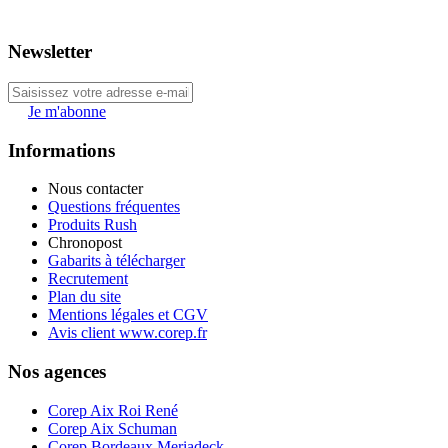
Newsletter
Je m'abonne
Informations
Nous contacter
Questions fréquentes
Produits Rush
Chronopost
Gabarits à télécharger
Recrutement
Plan du site
Mentions légales et CGV
Avis client www.corep.fr
Nos agences
Corep Aix Roi René
Corep Aix Schuman
Corep Bordeaux Meriadeck