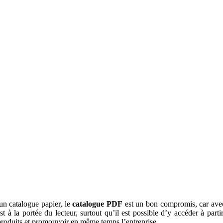
un catalogue papier, le
catalogue PDF
est un bon compromis, car avec
st à la portée du lecteur, surtout qu’il est possible d’y accéder à par
 produits et promouvoir en même temps l’entreprise.