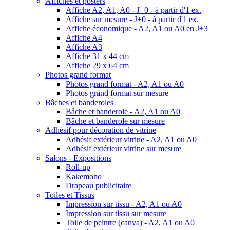
Affiches et posters
Affiche A2, A1, A0 - J+0 - à partir d'1 ex.
Affiche sur mesure - J+0 - à partir d'1 ex.
Affiche économique - A2, A1 ou A0 en J+3
Affiche A4
Affiche A3
Affiche 31 x 44 cm
Affiche 29 x 64 cm
Photos grand format
Photos grand format - A2, A1 ou A0
Photos grand format sur mesure
Bâches et banderoles
Bâche et banderole - A2, A1 ou A0
Bâche et banderole sur mesure
Adhésif pour décoration de vitrine
Adhésif extérieur vitrine - A2, A1 ou A0
Adhésif extérieur vitrine sur mesure
Salons - Expositions
Roll-up
Kakemono
Drapeau publicitaire
Toiles et Tissus
Impression sur tissu - A2, A1 ou A0
Impression sur tissu sur mesure
Toile de peintre (canva) - A2, A1 ou A0