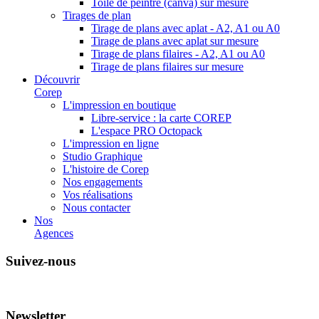
Toile de peintre (canva) sur mesure
Tirages de plan
Tirage de plans avec aplat - A2, A1 ou A0
Tirage de plans avec aplat sur mesure
Tirage de plans filaires - A2, A1 ou A0
Tirage de plans filaires sur mesure
Découvrir
Corep
L'impression en boutique
Libre-service : la carte COREP
L'espace PRO Octopack
L'impression en ligne
Studio Graphique
L'histoire de Corep
Nos engagements
Vos réalisations
Nous contacter
Nos
Agences
Suivez-nous
Newsletter