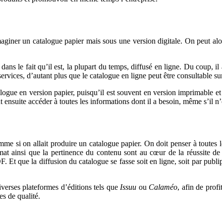
giner un catalogue papier mais sous une version digitale. On peut alors 
 le fait qu’il est, la plupart du temps, diffusé en ligne. Du coup, il accr
ervices, d’autant plus que le catalogue en ligne peut être consultable sur
gue en version papier, puisqu’il est souvent en version imprimable et qu
 ensuite accéder à toutes les informations dont il a besoin, même s’il n
omme si on allait produire un catalogue papier. On doit penser à toutes 
at ainsi que la pertinence du contenu sont au cœur de la réussite de 
DF. Et que la diffusion du catalogue se fasse soit en ligne, soit par pub
iverses plateformes d’éditions tels que
Issuu
ou
Calaméo
, afin de prof
es de qualité.