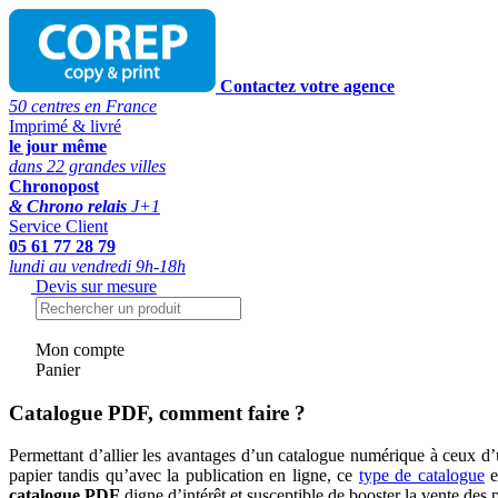
Contactez votre agence
50 centres en France
Imprimé & livré
le jour même
dans 22 grandes villes
Chronopost
& Chrono relais
J+1
Service Client
05 61 77 28 79
lundi au vendredi 9h-18h
Devis sur mesure
Mon compte
Panier
Catalogue PDF, comment faire ?
Permettant d’allier les avantages d’un catalogue numérique à ceux d’
papier tandis qu’avec la publication en ligne, ce
type de catalogue
e
catalogue PDF
digne d’intérêt et susceptible de booster la vente des