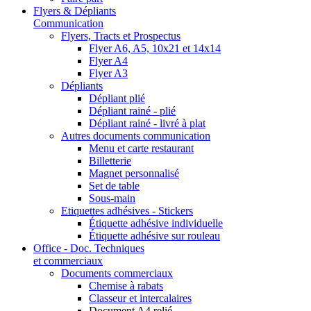
Flyers & Dépliants
Communication
Flyers, Tracts et Prospectus
Flyer A6, A5, 10x21 et 14x14
Flyer A4
Flyer A3
Dépliants
Dépliant plié
Dépliant rainé - plié
Dépliant rainé - livré à plat
Autres documents communication
Menu et carte restaurant
Billetterie
Magnet personnalisé
Set de table
Sous-main
Etiquettes adhésives - Stickers
Étiquette adhésive individuelle
Étiquette adhésive sur rouleau
Office - Doc. Techniques
et commerciaux
Documents commerciaux
Chemise à rabats
Classeur et intercalaires
Document A4 relié