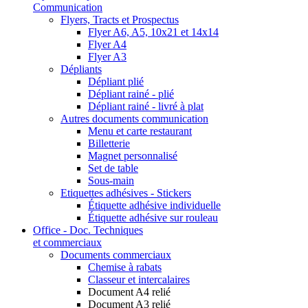
Communication
Flyers, Tracts et Prospectus
Flyer A6, A5, 10x21 et 14x14
Flyer A4
Flyer A3
Dépliants
Dépliant plié
Dépliant rainé - plié
Dépliant rainé - livré à plat
Autres documents communication
Menu et carte restaurant
Billetterie
Magnet personnalisé
Set de table
Sous-main
Etiquettes adhésives - Stickers
Étiquette adhésive individuelle
Étiquette adhésive sur rouleau
Office - Doc. Techniques
et commerciaux
Documents commerciaux
Chemise à rabats
Classeur et intercalaires
Document A4 relié
Document A3 relié