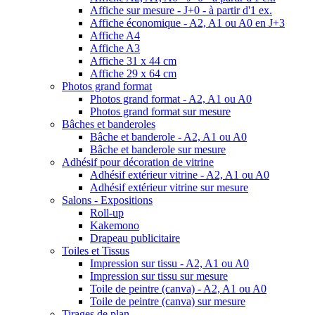
Affiche sur mesure - J+0 - à partir d'1 ex.
Affiche économique - A2, A1 ou A0 en J+3
Affiche A4
Affiche A3
Affiche 31 x 44 cm
Affiche 29 x 64 cm
Photos grand format
Photos grand format - A2, A1 ou A0
Photos grand format sur mesure
Bâches et banderoles
Bâche et banderole - A2, A1 ou A0
Bâche et banderole sur mesure
Adhésif pour décoration de vitrine
Adhésif extérieur vitrine - A2, A1 ou A0
Adhésif extérieur vitrine sur mesure
Salons - Expositions
Roll-up
Kakemono
Drapeau publicitaire
Toiles et Tissus
Impression sur tissu - A2, A1 ou A0
Impression sur tissu sur mesure
Toile de peintre (canva) - A2, A1 ou A0
Toile de peintre (canva) sur mesure
Tirages de plan