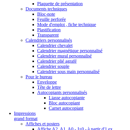
Plaquette de présentation
Documents techniques
Bloc-note
Feuille perforée
Mode d'emploi , fiche technique
Plastification
Transparent
Calendriers personnalisés
Calendrier chevalet
Calendrier magnétique personnalisé
Calendrier mural personnalisé
Calendrier plié agrafé
Calendrier souple
Calendrier sous main personnalisé
Pour le bureau
Enveloppe
Tête de lettre
Autocopiants personnalisés
Liasse autocopiante
Bloc autocopiant
Carnet autocopiant
Impressions
grand format
Affiches et posters
Affiche A2, A1, A0 - J+0 - à partir d'1 ex.