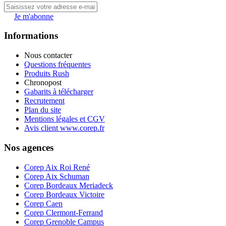
Je m'abonne
Informations
Nous contacter
Questions fréquentes
Produits Rush
Chronopost
Gabarits à télécharger
Recrutement
Plan du site
Mentions légales et CGV
Avis client www.corep.fr
Nos agences
Corep Aix Roi René
Corep Aix Schuman
Corep Bordeaux Meriadeck
Corep Bordeaux Victoire
Corep Caen
Corep Clermont-Ferrand
Corep Grenoble Campus