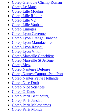
Corep Grenoble Champ Roman
Corep Le Mans
Corep Lille Moulins
Corep Lille Rihour
Corep Lille V2
Corep Lille Vauban
Corep Limoges
Corep Lyon Cavenne
Corep Lyon Grange Blanche
Corep Lyon Manufacture
Corep Lyon Raspail
Corep Lyon Vitton
Corep Marseille Canebière
Corep Marseille St-Jérôme
Corep Metz
Corep Nanterre Défense
Corep Nantes Campus-Petit Port
Corep Nantes Petite Hollande
Corep Nice Droit
Corep Nice Sciences
Corep Orléans
Corep Paris Beaubourg
Corep Paris Jussieu
Corep Paris Malesherbes
Corep Paris Monge