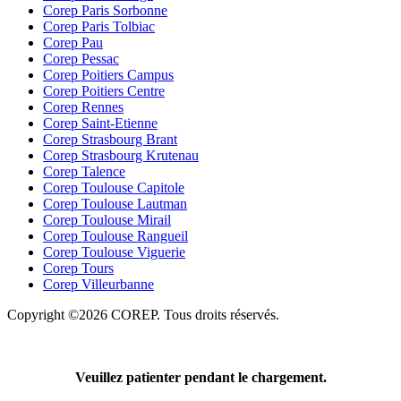
Corep Paris Sorbonne
Corep Paris Tolbiac
Corep Pau
Corep Pessac
Corep Poitiers Campus
Corep Poitiers Centre
Corep Rennes
Corep Saint-Etienne
Corep Strasbourg Brant
Corep Strasbourg Krutenau
Corep Talence
Corep Toulouse Capitole
Corep Toulouse Lautman
Corep Toulouse Mirail
Corep Toulouse Rangueil
Corep Toulouse Viguerie
Corep Tours
Corep Villeurbanne
Copyright ©2026 COREP. Tous droits réservés.
Veuillez patienter pendant le chargement.