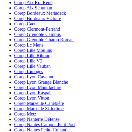
Corep Aix Roi René
Corep Aix Schuman
Corep Bordeaux Meriadeck
Corep Bordeaux Victoire
Corep Caen
Corep Clermont-Ferrand
Corep Grenoble Campus
Corep Grenoble Champ Roman
Corep Le Mans
Corep Lille Moulins
Corep Lille Rihour
Corep Lille V2
Corep Lille Vauban
Corep Limoges
Corep Lyon Cavenne
Corep Lyon Grange Blanche
Corep Lyon Manufacture
Corep Lyon Raspail
Corep Lyon Vitton
Corep Marseille Canebière
Corep Marseille St-Jérôme
Corep Metz
Corep Nanterre Défense
Corep Nantes Campus-Petit Port
Corep Nantes Petite Hollande