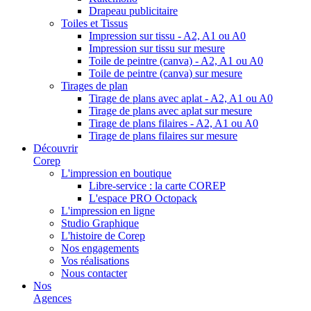
Drapeau publicitaire
Toiles et Tissus
Impression sur tissu - A2, A1 ou A0
Impression sur tissu sur mesure
Toile de peintre (canva) - A2, A1 ou A0
Toile de peintre (canva) sur mesure
Tirages de plan
Tirage de plans avec aplat - A2, A1 ou A0
Tirage de plans avec aplat sur mesure
Tirage de plans filaires - A2, A1 ou A0
Tirage de plans filaires sur mesure
Découvrir
Corep
L'impression en boutique
Libre-service : la carte COREP
L'espace PRO Octopack
L'impression en ligne
Studio Graphique
L'histoire de Corep
Nos engagements
Vos réalisations
Nous contacter
Nos
Agences