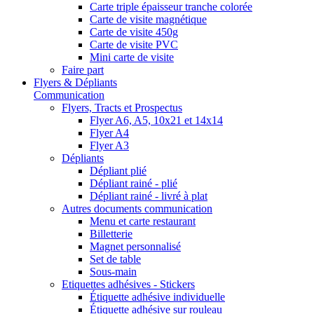
Carte triple épaisseur tranche colorée
Carte de visite magnétique
Carte de visite 450g
Carte de visite PVC
Mini carte de visite
Faire part
Flyers & Dépliants
Communication
Flyers, Tracts et Prospectus
Flyer A6, A5, 10x21 et 14x14
Flyer A4
Flyer A3
Dépliants
Dépliant plié
Dépliant rainé - plié
Dépliant rainé - livré à plat
Autres documents communication
Menu et carte restaurant
Billetterie
Magnet personnalisé
Set de table
Sous-main
Etiquettes adhésives - Stickers
Étiquette adhésive individuelle
Étiquette adhésive sur rouleau