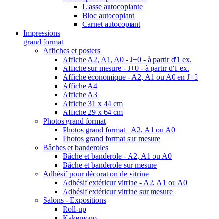
Liasse autocopiante
Bloc autocopiant
Carnet autocopiant
Impressions
grand format
Affiches et posters
Affiche A2, A1, A0 - J+0 - à partir d'1 ex.
Affiche sur mesure - J+0 - à partir d'1 ex.
Affiche économique - A2, A1 ou A0 en J+3
Affiche A4
Affiche A3
Affiche 31 x 44 cm
Affiche 29 x 64 cm
Photos grand format
Photos grand format - A2, A1 ou A0
Photos grand format sur mesure
Bâches et banderoles
Bâche et banderole - A2, A1 ou A0
Bâche et banderole sur mesure
Adhésif pour décoration de vitrine
Adhésif extérieur vitrine - A2, A1 ou A0
Adhésif extérieur vitrine sur mesure
Salons - Expositions
Roll-up
Kakemono