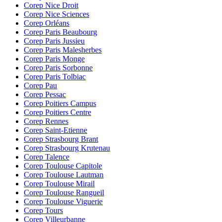
Corep Nice Droit
Corep Nice Sciences
Corep Orléans
Corep Paris Beaubourg
Corep Paris Jussieu
Corep Paris Malesherbes
Corep Paris Monge
Corep Paris Sorbonne
Corep Paris Tolbiac
Corep Pau
Corep Pessac
Corep Poitiers Campus
Corep Poitiers Centre
Corep Rennes
Corep Saint-Etienne
Corep Strasbourg Brant
Corep Strasbourg Krutenau
Corep Talence
Corep Toulouse Capitole
Corep Toulouse Lautman
Corep Toulouse Mirail
Corep Toulouse Rangueil
Corep Toulouse Viguerie
Corep Tours
Corep Villeurbanne