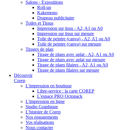
Salons - Expositions
Roll-up
Kakemono
Drapeau publicitaire
Toiles et Tissus
Impression sur tissu - A2, A1 ou A0
Impression sur tissu sur mesure
Toile de peintre (canva) - A2, A1 ou A0
Toile de peintre (canva) sur mesure
Tirages de plan
Tirage de plans avec aplat - A2, A1 ou A0
Tirage de plans avec aplat sur mesure
Tirage de plans filaires - A2, A1 ou A0
Tirage de plans filaires sur mesure
Découvrir
Corep
L'impression en boutique
Libre-service : la carte COREP
L'espace PRO Octopack
L'impression en ligne
Studio Graphique
L'histoire de Corep
Nos engagements
Vos réalisations
Nous contacter