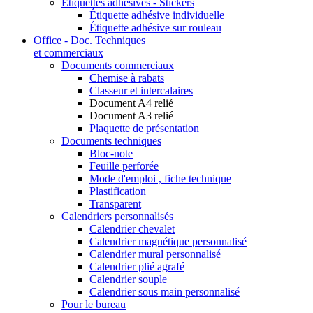
Etiquettes adhésives - Stickers
Étiquette adhésive individuelle
Étiquette adhésive sur rouleau
Office - Doc. Techniques
et commerciaux
Documents commerciaux
Chemise à rabats
Classeur et intercalaires
Document A4 relié
Document A3 relié
Plaquette de présentation
Documents techniques
Bloc-note
Feuille perforée
Mode d'emploi , fiche technique
Plastification
Transparent
Calendriers personnalisés
Calendrier chevalet
Calendrier magnétique personnalisé
Calendrier mural personnalisé
Calendrier plié agrafé
Calendrier souple
Calendrier sous main personnalisé
Pour le bureau