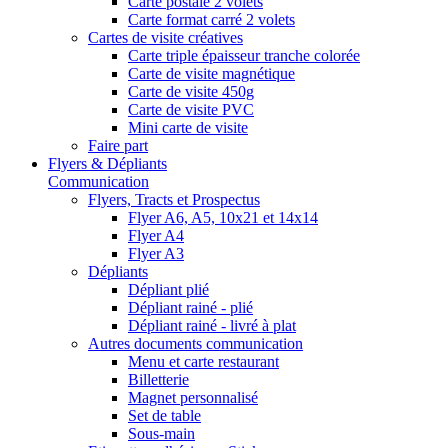
Carte postale 2 volets
Carte format carré 2 volets
Cartes de visite créatives
Carte triple épaisseur tranche colorée
Carte de visite magnétique
Carte de visite 450g
Carte de visite PVC
Mini carte de visite
Faire part
Flyers & Dépliants
Communication
Flyers, Tracts et Prospectus
Flyer A6, A5, 10x21 et 14x14
Flyer A4
Flyer A3
Dépliants
Dépliant plié
Dépliant rainé - plié
Dépliant rainé - livré à plat
Autres documents communication
Menu et carte restaurant
Billetterie
Magnet personnalisé
Set de table
Sous-main