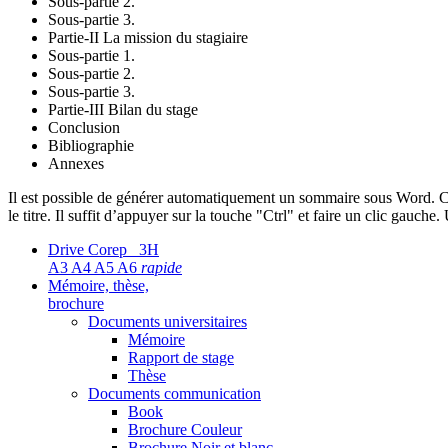
Sous-partie 2.
Sous-partie 3.
Partie-II La mission du stagiaire
Sous-partie 1.
Sous-partie 2.
Sous-partie 3.
Partie-III Bilan du stage
Conclusion
Bibliographie
Annexes
Il est possible de générer automatiquement un sommaire sous Word. Ce 
le titre. Il suffit d’appuyer sur la touche "Ctrl" et faire un clic ga
Drive Corep 3H
A3 A4 A5 A6
rapide
Mémoire, thèse,
brochure
Documents universitaires
Mémoire
Rapport de stage
Thèse
Documents communication
Book
Brochure Couleur
Brochure Noir et blanc