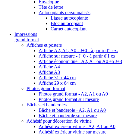
Enveloppe
Tête de lettre
Autocopiants personnalisés
Liasse autocopiante
Bloc autocopiant
Carnet autocopiant
Impressions
grand format
Affiches et posters
Affiche A2, A1, A0 - J+0 - à partir d'1 ex.
Affiche sur mesure - J+0 - à partir d'1 ex.
Affiche économique - A2, A1 ou A0 en J+3
Affiche A4
Affiche A3
Affiche 31 x 44 cm
Affiche 29 x 64 cm
Photos grand format
Photos grand format - A2, A1 ou A0
Photos grand format sur mesure
Bâches et banderoles
Bâche et banderole - A2, A1 ou A0
Bâche et banderole sur mesure
Adhésif pour décoration de vitrine
Adhésif extérieur vitrine - A2, A1 ou A0
Adhésif extérieur vitrine sur mesure