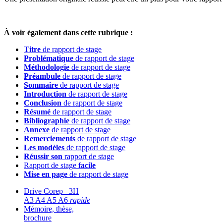
À voir également dans cette rubrique :
Titre
de rapport de stage
Problématique
de rapport de stage
Méthodologie
de rapport de stage
Préambule
de rapport de stage
Sommaire
de rapport de stage
Introduction
de rapport de stage
Conclusion
de rapport de stage
Résumé
de rapport de stage
Bibliographie
de rapport de stage
Annexe
de rapport de stage
Remerciements
de rapport de stage
Les modèles
de rapport de stage
Réussir son
rapport de stage
Rapport de stage
facile
Mise en page
de rapport de stage
Drive Corep 3H
A3 A4 A5 A6
rapide
Mémoire, thèse,
brochure