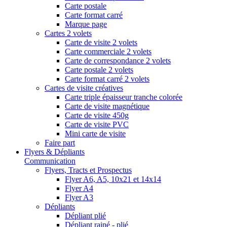
Carte postale
Carte format carré
Marque page
Cartes 2 volets
Carte de visite 2 volets
Carte commerciale 2 volets
Carte de correspondance 2 volets
Carte postale 2 volets
Carte format carré 2 volets
Cartes de visite créatives
Carte triple épaisseur tranche colorée
Carte de visite magnétique
Carte de visite 450g
Carte de visite PVC
Mini carte de visite
Faire part
Flyers & Dépliants
Communication
Flyers, Tracts et Prospectus
Flyer A6, A5, 10x21 et 14x14
Flyer A4
Flyer A3
Dépliants
Dépliant plié
Dépliant rainé - plié