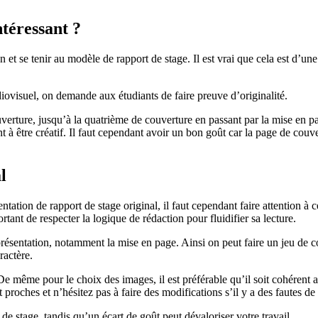
ntéressant ?
et se tenir au modèle de rapport de stage. Il est vrai que cela est d’un
visuel, on demande aux étudiants de faire preuve d’originalité.
verture, jusqu’à la quatrième de couverture en passant par la mise en pag
ant à être créatif. Il faut cependant avoir un bon goût car la page de co
l
tion de rapport de stage original, il faut cependant faire attention à ce 
ortant de respecter la logique de rédaction pour fluidifier sa lecture.
présentation, notamment la mise en page. Ainsi on peut faire un jeu de co
ractère.
De même pour le choix des images, il est préférable qu’il soit cohérent 
t proches et n’hésitez pas à faire des modifications s’il y a des fautes de
de stage, tandis qu’un écart de goût peut dévaloriser votre travail.