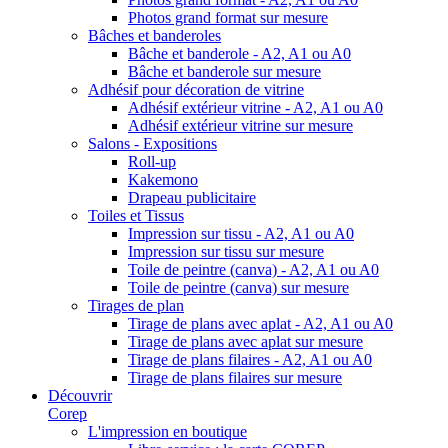
Photos grand format sur mesure
Bâches et banderoles
Bâche et banderole - A2, A1 ou A0
Bâche et banderole sur mesure
Adhésif pour décoration de vitrine
Adhésif extérieur vitrine - A2, A1 ou A0
Adhésif extérieur vitrine sur mesure
Salons - Expositions
Roll-up
Kakemono
Drapeau publicitaire
Toiles et Tissus
Impression sur tissu - A2, A1 ou A0
Impression sur tissu sur mesure
Toile de peintre (canva) - A2, A1 ou A0
Toile de peintre (canva) sur mesure
Tirages de plan
Tirage de plans avec aplat - A2, A1 ou A0
Tirage de plans avec aplat sur mesure
Tirage de plans filaires - A2, A1 ou A0
Tirage de plans filaires sur mesure
Découvrir
Corep
L'impression en boutique