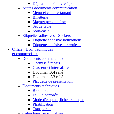
Dépliant rainé - livré à plat
Autres documents communication
Menu et carte restaurant
Billetterie
Magnet personnalisé
Set de table
Sous-main
Etiquettes adhésives - Stickers
Étiquette adhésive individuelle
Étiquette adhésive sur rouleau
Office - Doc. Techniques
et commerciaux
Documents commerciaux
Chemise à rabats
Classeur et intercalaires
Document A4 relié
Document A3 relié
Plaquette de présentation
Documents techniques
Bloc-note
Feuille perforée
Mode d'emploi , fiche technique
Plastification
Transparent
Calendriers personnalisés