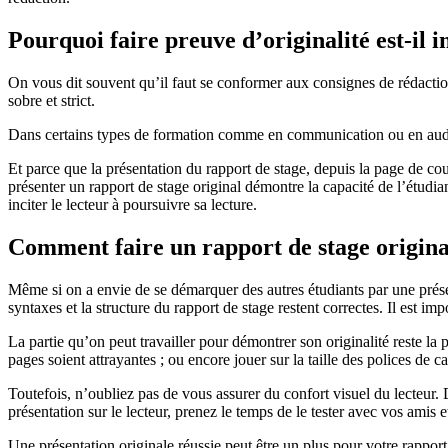
Pourquoi faire preuve d’originalité est-il i
On vous dit souvent qu’il faut se conformer aux consignes de rédaction 
sobre et strict.
Dans certains types de formation comme en communication ou en audio
Et parce que la présentation du rapport de stage, depuis la page de cou
présenter un rapport de stage original démontre la capacité de l’étudi
inciter le lecteur à poursuivre sa lecture.
Comment faire un rapport de stage origina
Même si on a envie de se démarquer des autres étudiants par une présenta
syntaxes et la structure du rapport de stage restent correctes. Il est imp
La partie qu’on peut travailler pour démontrer son originalité reste la 
pages soient attrayantes ; ou encore jouer sur la taille des polices de ca
Toutefois, n’oubliez pas de vous assurer du confort visuel du lecteur. 
présentation sur le lecteur, prenez le temps de le tester avec vos amis e
Une présentation originale réussie peut être un plus pour votre rapport 