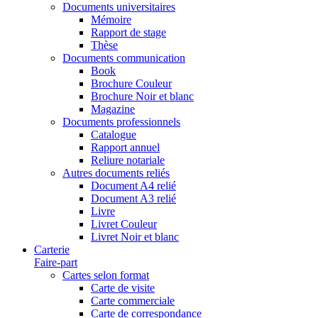
Documents universitaires
Mémoire
Rapport de stage
Thèse
Documents communication
Book
Brochure Couleur
Brochure Noir et blanc
Magazine
Documents professionnels
Catalogue
Rapport annuel
Reliure notariale
Autres documents reliés
Document A4 relié
Document A3 relié
Livre
Livret Couleur
Livret Noir et blanc
Carterie
Faire-part
Cartes selon format
Carte de visite
Carte commerciale
Carte de correspondance