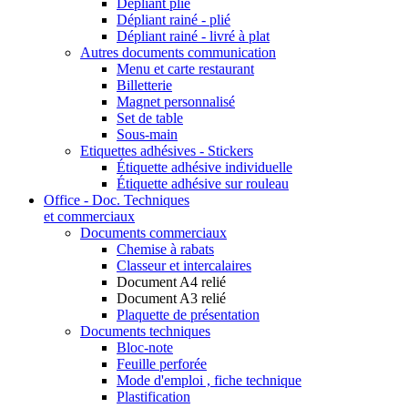
Dépliant plié
Dépliant rainé - plié
Dépliant rainé - livré à plat
Autres documents communication
Menu et carte restaurant
Billetterie
Magnet personnalisé
Set de table
Sous-main
Etiquettes adhésives - Stickers
Étiquette adhésive individuelle
Étiquette adhésive sur rouleau
Office - Doc. Techniques
et commerciaux
Documents commerciaux
Chemise à rabats
Classeur et intercalaires
Document A4 relié
Document A3 relié
Plaquette de présentation
Documents techniques
Bloc-note
Feuille perforée
Mode d'emploi , fiche technique
Plastification