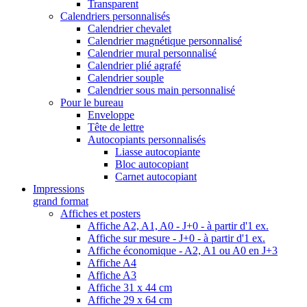
Transparent
Calendriers personnalisés
Calendrier chevalet
Calendrier magnétique personnalisé
Calendrier mural personnalisé
Calendrier plié agrafé
Calendrier souple
Calendrier sous main personnalisé
Pour le bureau
Enveloppe
Tête de lettre
Autocopiants personnalisés
Liasse autocopiante
Bloc autocopiant
Carnet autocopiant
Impressions
grand format
Affiches et posters
Affiche A2, A1, A0 - J+0 - à partir d'1 ex.
Affiche sur mesure - J+0 - à partir d'1 ex.
Affiche économique - A2, A1 ou A0 en J+3
Affiche A4
Affiche A3
Affiche 31 x 44 cm
Affiche 29 x 64 cm