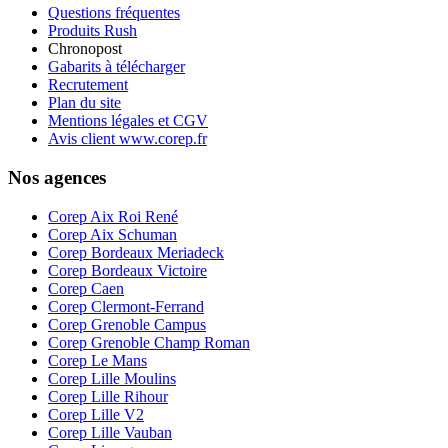
Questions fréquentes
Produits Rush
Chronopost
Gabarits à télécharger
Recrutement
Plan du site
Mentions légales et CGV
Avis client www.corep.fr
Nos agences
Corep Aix Roi René
Corep Aix Schuman
Corep Bordeaux Meriadeck
Corep Bordeaux Victoire
Corep Caen
Corep Clermont-Ferrand
Corep Grenoble Campus
Corep Grenoble Champ Roman
Corep Le Mans
Corep Lille Moulins
Corep Lille Rihour
Corep Lille V2
Corep Lille Vauban