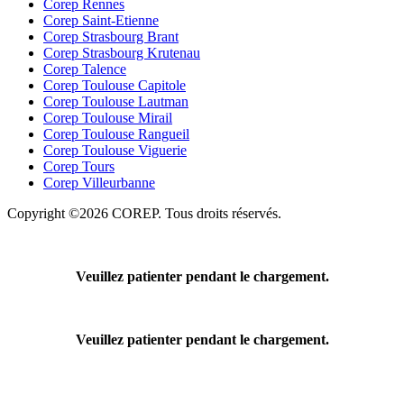
Corep Rennes
Corep Saint-Etienne
Corep Strasbourg Brant
Corep Strasbourg Krutenau
Corep Talence
Corep Toulouse Capitole
Corep Toulouse Lautman
Corep Toulouse Mirail
Corep Toulouse Rangueil
Corep Toulouse Viguerie
Corep Tours
Corep Villeurbanne
Copyright ©2026 COREP. Tous droits réservés.
Veuillez patienter pendant le chargement.
Veuillez patienter pendant le chargement.