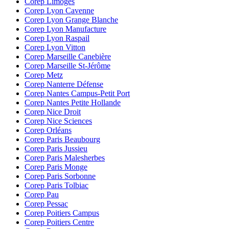
Corep Limoges
Corep Lyon Cavenne
Corep Lyon Grange Blanche
Corep Lyon Manufacture
Corep Lyon Raspail
Corep Lyon Vitton
Corep Marseille Canebière
Corep Marseille St-Jérôme
Corep Metz
Corep Nanterre Défense
Corep Nantes Campus-Petit Port
Corep Nantes Petite Hollande
Corep Nice Droit
Corep Nice Sciences
Corep Orléans
Corep Paris Beaubourg
Corep Paris Jussieu
Corep Paris Malesherbes
Corep Paris Monge
Corep Paris Sorbonne
Corep Paris Tolbiac
Corep Pau
Corep Pessac
Corep Poitiers Campus
Corep Poitiers Centre