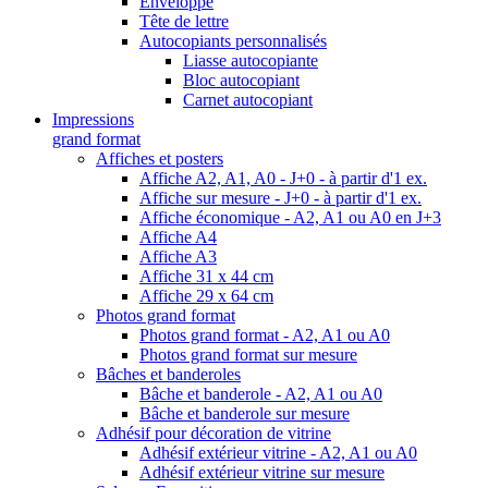
Enveloppe
Tête de lettre
Autocopiants personnalisés
Liasse autocopiante
Bloc autocopiant
Carnet autocopiant
Impressions
grand format
Affiches et posters
Affiche A2, A1, A0 - J+0 - à partir d'1 ex.
Affiche sur mesure - J+0 - à partir d'1 ex.
Affiche économique - A2, A1 ou A0 en J+3
Affiche A4
Affiche A3
Affiche 31 x 44 cm
Affiche 29 x 64 cm
Photos grand format
Photos grand format - A2, A1 ou A0
Photos grand format sur mesure
Bâches et banderoles
Bâche et banderole - A2, A1 ou A0
Bâche et banderole sur mesure
Adhésif pour décoration de vitrine
Adhésif extérieur vitrine - A2, A1 ou A0
Adhésif extérieur vitrine sur mesure