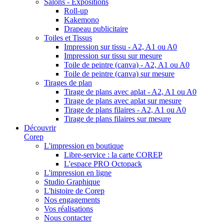
Salons - Expositions
Roll-up
Kakemono
Drapeau publicitaire
Toiles et Tissus
Impression sur tissu - A2, A1 ou A0
Impression sur tissu sur mesure
Toile de peintre (canva) - A2, A1 ou A0
Toile de peintre (canva) sur mesure
Tirages de plan
Tirage de plans avec aplat - A2, A1 ou A0
Tirage de plans avec aplat sur mesure
Tirage de plans filaires - A2, A1 ou A0
Tirage de plans filaires sur mesure
Découvrir
Corep
L'impression en boutique
Libre-service : la carte COREP
L'espace PRO Octopack
L'impression en ligne
Studio Graphique
L'histoire de Corep
Nos engagements
Vos réalisations
Nous contacter