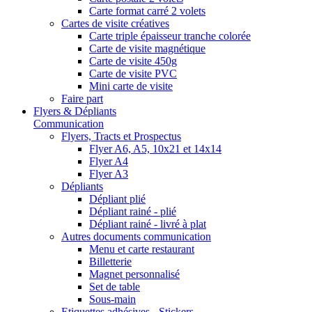
Carte format carré 2 volets
Cartes de visite créatives
Carte triple épaisseur tranche colorée
Carte de visite magnétique
Carte de visite 450g
Carte de visite PVC
Mini carte de visite
Faire part
Flyers & Dépliants
Communication
Flyers, Tracts et Prospectus
Flyer A6, A5, 10x21 et 14x14
Flyer A4
Flyer A3
Dépliants
Dépliant plié
Dépliant rainé - plié
Dépliant rainé - livré à plat
Autres documents communication
Menu et carte restaurant
Billetterie
Magnet personnalisé
Set de table
Sous-main
Etiquettes adhésives - Stickers