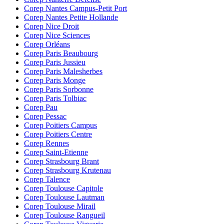
Corep Nantes Campus-Petit Port
Corep Nantes Petite Hollande
Corep Nice Droit
Corep Nice Sciences
Corep Orléans
Corep Paris Beaubourg
Corep Paris Jussieu
Corep Paris Malesherbes
Corep Paris Monge
Corep Paris Sorbonne
Corep Paris Tolbiac
Corep Pau
Corep Pessac
Corep Poitiers Campus
Corep Poitiers Centre
Corep Rennes
Corep Saint-Etienne
Corep Strasbourg Brant
Corep Strasbourg Krutenau
Corep Talence
Corep Toulouse Capitole
Corep Toulouse Lautman
Corep Toulouse Mirail
Corep Toulouse Rangueil