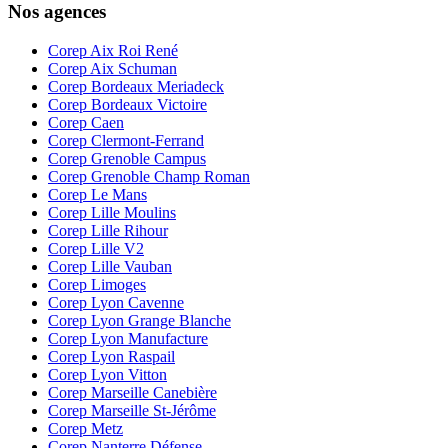
Nos agences
Corep Aix Roi René
Corep Aix Schuman
Corep Bordeaux Meriadeck
Corep Bordeaux Victoire
Corep Caen
Corep Clermont-Ferrand
Corep Grenoble Campus
Corep Grenoble Champ Roman
Corep Le Mans
Corep Lille Moulins
Corep Lille Rihour
Corep Lille V2
Corep Lille Vauban
Corep Limoges
Corep Lyon Cavenne
Corep Lyon Grange Blanche
Corep Lyon Manufacture
Corep Lyon Raspail
Corep Lyon Vitton
Corep Marseille Canebière
Corep Marseille St-Jérôme
Corep Metz
Corep Nanterre Défense