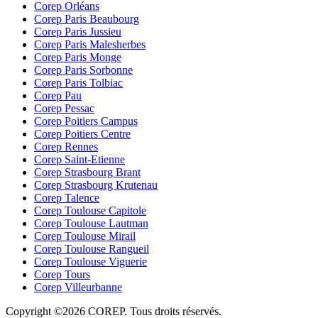
Corep Orléans
Corep Paris Beaubourg
Corep Paris Jussieu
Corep Paris Malesherbes
Corep Paris Monge
Corep Paris Sorbonne
Corep Paris Tolbiac
Corep Pau
Corep Pessac
Corep Poitiers Campus
Corep Poitiers Centre
Corep Rennes
Corep Saint-Etienne
Corep Strasbourg Brant
Corep Strasbourg Krutenau
Corep Talence
Corep Toulouse Capitole
Corep Toulouse Lautman
Corep Toulouse Mirail
Corep Toulouse Rangueil
Corep Toulouse Viguerie
Corep Tours
Corep Villeurbanne
Copyright ©2026 COREP. Tous droits réservés.