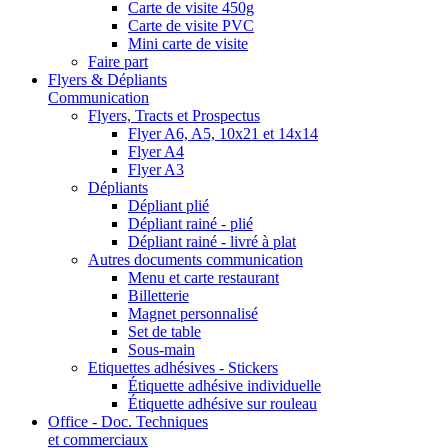
Carte de visite 450g
Carte de visite PVC
Mini carte de visite
Faire part
Flyers & Dépliants
Communication
Flyers, Tracts et Prospectus
Flyer A6, A5, 10x21 et 14x14
Flyer A4
Flyer A3
Dépliants
Dépliant plié
Dépliant rainé - plié
Dépliant rainé - livré à plat
Autres documents communication
Menu et carte restaurant
Billetterie
Magnet personnalisé
Set de table
Sous-main
Etiquettes adhésives - Stickers
Étiquette adhésive individuelle
Étiquette adhésive sur rouleau
Office - Doc. Techniques
et commerciaux