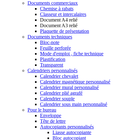
Documents commerciaux
Chemise à rabats
Classeur et intercalaires
Document A4 relié
Document A3 relié
Plaquette de présentation
Documents techniques
Bloc-note
Feuille perforée
Mode d'emploi , fiche technique
Plastification
Transparent
Calendriers personnalisés
Calendrier chevalet
Calendrier magnétique personnalisé
Calendrier mural personnalisé
Calendrier plié agrafé
Calendrier souple
Calendrier sous main personnalisé
Pour le bureau
Enveloppe
Tête de lettre
Autocopiants personnalisés
Liasse autocopiante
Bloc autocopiant