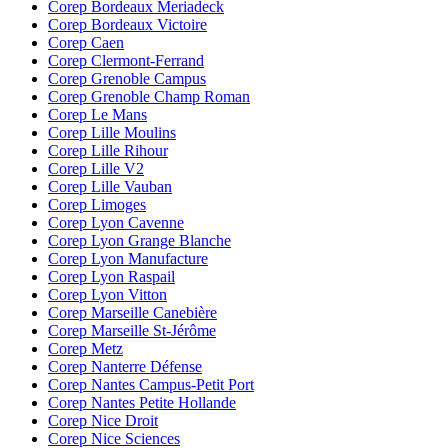
Corep Bordeaux Meriadeck
Corep Bordeaux Victoire
Corep Caen
Corep Clermont-Ferrand
Corep Grenoble Campus
Corep Grenoble Champ Roman
Corep Le Mans
Corep Lille Moulins
Corep Lille Rihour
Corep Lille V2
Corep Lille Vauban
Corep Limoges
Corep Lyon Cavenne
Corep Lyon Grange Blanche
Corep Lyon Manufacture
Corep Lyon Raspail
Corep Lyon Vitton
Corep Marseille Canebière
Corep Marseille St-Jérôme
Corep Metz
Corep Nanterre Défense
Corep Nantes Campus-Petit Port
Corep Nantes Petite Hollande
Corep Nice Droit
Corep Nice Sciences