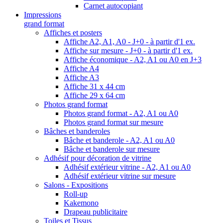
Carnet autocopiant
Impressions
grand format
Affiches et posters
Affiche A2, A1, A0 - J+0 - à partir d'1 ex.
Affiche sur mesure - J+0 - à partir d'1 ex.
Affiche économique - A2, A1 ou A0 en J+3
Affiche A4
Affiche A3
Affiche 31 x 44 cm
Affiche 29 x 64 cm
Photos grand format
Photos grand format - A2, A1 ou A0
Photos grand format sur mesure
Bâches et banderoles
Bâche et banderole - A2, A1 ou A0
Bâche et banderole sur mesure
Adhésif pour décoration de vitrine
Adhésif extérieur vitrine - A2, A1 ou A0
Adhésif extérieur vitrine sur mesure
Salons - Expositions
Roll-up
Kakemono
Drapeau publicitaire
Toiles et Tissus