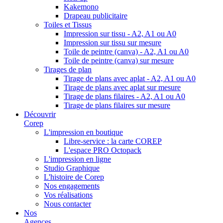
Kakemono
Drapeau publicitaire
Toiles et Tissus
Impression sur tissu - A2, A1 ou A0
Impression sur tissu sur mesure
Toile de peintre (canva) - A2, A1 ou A0
Toile de peintre (canva) sur mesure
Tirages de plan
Tirage de plans avec aplat - A2, A1 ou A0
Tirage de plans avec aplat sur mesure
Tirage de plans filaires - A2, A1 ou A0
Tirage de plans filaires sur mesure
Découvrir
Corep
L'impression en boutique
Libre-service : la carte COREP
L'espace PRO Octopack
L'impression en ligne
Studio Graphique
L'histoire de Corep
Nos engagements
Vos réalisations
Nous contacter
Nos
Agences