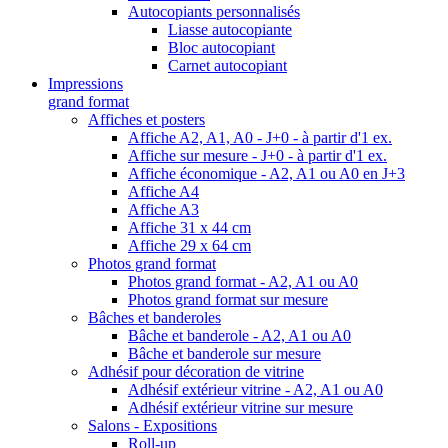
Autocopiants personnalisés
Liasse autocopiante
Bloc autocopiant
Carnet autocopiant
Impressions
grand format
Affiches et posters
Affiche A2, A1, A0 - J+0 - à partir d'1 ex.
Affiche sur mesure - J+0 - à partir d'1 ex.
Affiche économique - A2, A1 ou A0 en J+3
Affiche A4
Affiche A3
Affiche 31 x 44 cm
Affiche 29 x 64 cm
Photos grand format
Photos grand format - A2, A1 ou A0
Photos grand format sur mesure
Bâches et banderoles
Bâche et banderole - A2, A1 ou A0
Bâche et banderole sur mesure
Adhésif pour décoration de vitrine
Adhésif extérieur vitrine - A2, A1 ou A0
Adhésif extérieur vitrine sur mesure
Salons - Expositions
Roll-up