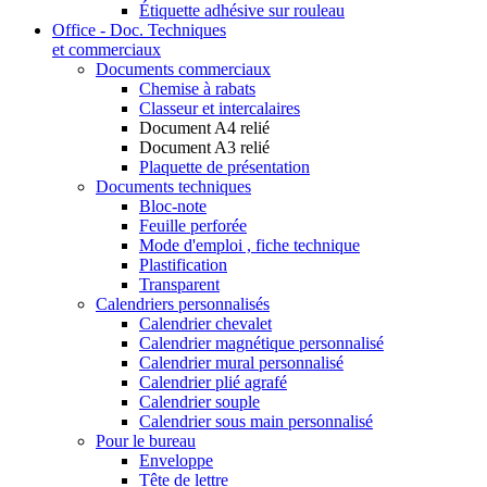
Étiquette adhésive sur rouleau
Office - Doc. Techniques
et commerciaux
Documents commerciaux
Chemise à rabats
Classeur et intercalaires
Document A4 relié
Document A3 relié
Plaquette de présentation
Documents techniques
Bloc-note
Feuille perforée
Mode d'emploi , fiche technique
Plastification
Transparent
Calendriers personnalisés
Calendrier chevalet
Calendrier magnétique personnalisé
Calendrier mural personnalisé
Calendrier plié agrafé
Calendrier souple
Calendrier sous main personnalisé
Pour le bureau
Enveloppe
Tête de lettre