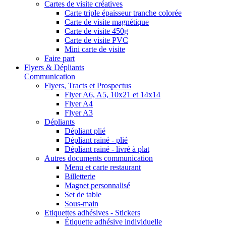
Cartes de visite créatives
Carte triple épaisseur tranche colorée
Carte de visite magnétique
Carte de visite 450g
Carte de visite PVC
Mini carte de visite
Faire part
Flyers & Dépliants
Communication
Flyers, Tracts et Prospectus
Flyer A6, A5, 10x21 et 14x14
Flyer A4
Flyer A3
Dépliants
Dépliant plié
Dépliant rainé - plié
Dépliant rainé - livré à plat
Autres documents communication
Menu et carte restaurant
Billetterie
Magnet personnalisé
Set de table
Sous-main
Etiquettes adhésives - Stickers
Étiquette adhésive individuelle