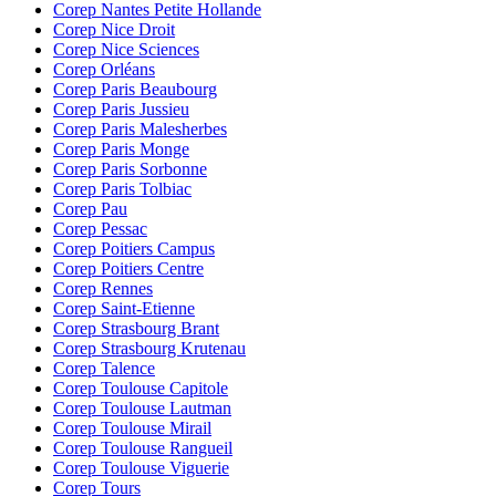
Corep Nantes Petite Hollande
Corep Nice Droit
Corep Nice Sciences
Corep Orléans
Corep Paris Beaubourg
Corep Paris Jussieu
Corep Paris Malesherbes
Corep Paris Monge
Corep Paris Sorbonne
Corep Paris Tolbiac
Corep Pau
Corep Pessac
Corep Poitiers Campus
Corep Poitiers Centre
Corep Rennes
Corep Saint-Etienne
Corep Strasbourg Brant
Corep Strasbourg Krutenau
Corep Talence
Corep Toulouse Capitole
Corep Toulouse Lautman
Corep Toulouse Mirail
Corep Toulouse Rangueil
Corep Toulouse Viguerie
Corep Tours