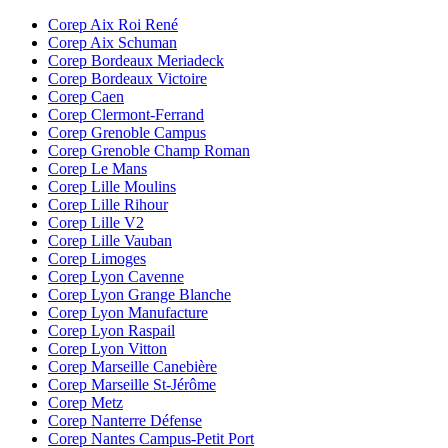
Corep Aix Roi René
Corep Aix Schuman
Corep Bordeaux Meriadeck
Corep Bordeaux Victoire
Corep Caen
Corep Clermont-Ferrand
Corep Grenoble Campus
Corep Grenoble Champ Roman
Corep Le Mans
Corep Lille Moulins
Corep Lille Rihour
Corep Lille V2
Corep Lille Vauban
Corep Limoges
Corep Lyon Cavenne
Corep Lyon Grange Blanche
Corep Lyon Manufacture
Corep Lyon Raspail
Corep Lyon Vitton
Corep Marseille Canebière
Corep Marseille St-Jérôme
Corep Metz
Corep Nanterre Défense
Corep Nantes Campus-Petit Port