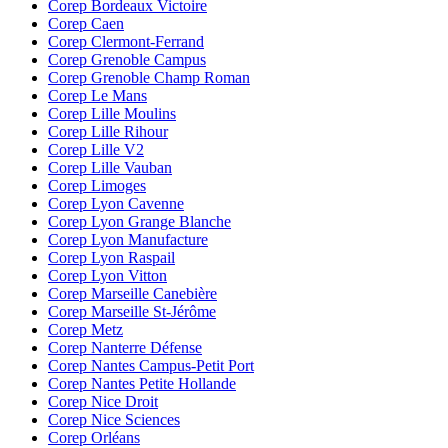
Corep Bordeaux Victoire
Corep Caen
Corep Clermont-Ferrand
Corep Grenoble Campus
Corep Grenoble Champ Roman
Corep Le Mans
Corep Lille Moulins
Corep Lille Rihour
Corep Lille V2
Corep Lille Vauban
Corep Limoges
Corep Lyon Cavenne
Corep Lyon Grange Blanche
Corep Lyon Manufacture
Corep Lyon Raspail
Corep Lyon Vitton
Corep Marseille Canebière
Corep Marseille St-Jérôme
Corep Metz
Corep Nanterre Défense
Corep Nantes Campus-Petit Port
Corep Nantes Petite Hollande
Corep Nice Droit
Corep Nice Sciences
Corep Orléans