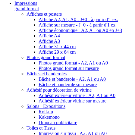
Impressions
grand format
Affiches et posters
Affiche A2, A1, A0 - J+0 - à partir d'1 ex.
Affiche sur mesure - J+0 - à partir d'1 ex.
Affiche économique - A2, A1 ou A0 en J+3
Affiche A4
Affiche A3
Affiche 31 x 44 cm
Affiche 29 x 64 cm
Photos grand format
Photos grand format - A2, A1 ou A0
Photos grand format sur mesure
Bâches et banderoles
Bâche et banderole - A2, A1 ou A0
Bâche et banderole sur mesure
Adhésif pour décoration de vitrine
Adhésif extérieur vitrine - A2, A1 ou A0
Adhésif extérieur vitrine sur mesure
Salons - Expositions
Roll-up
Kakemono
Drapeau publicitaire
Toiles et Tissus
Impression sur tissu - A2, A1 ou A0