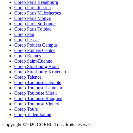
Corep Paris Beaubourg
Corep Paris Jussieu
Corep Paris Malesherbes
Corep Paris Monge
Corep Paris Sorbonne
Corep Paris Tolbiac
Corep Pau
Corep Pessac
Corep Poitiers Campus
Corep Poitiers Centre
Corep Rennes
Corep Saint-Etienne
Corep Strasbourg Brant
Corep Strasbourg Krutenau
Corep Talence
Corep Toulouse Capitole
Corep Toulouse Lautman
Corep Toulouse Mirail
Corep Toulouse Rangueil
Corep Toulouse Viguerie
Corep Tours
Corep Villeurbanne
Copyright ©2026 COREP. Tous droits réservés.