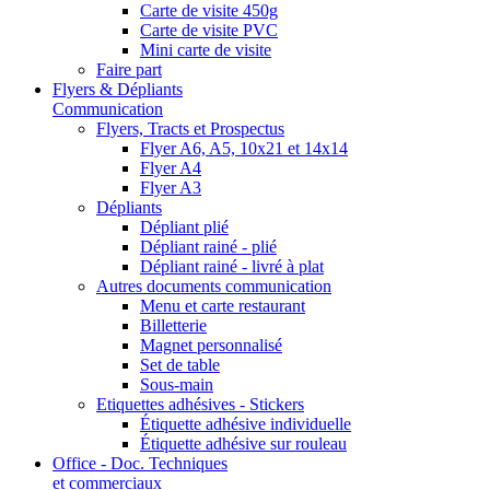
Carte de visite 450g
Carte de visite PVC
Mini carte de visite
Faire part
Flyers & Dépliants
Communication
Flyers, Tracts et Prospectus
Flyer A6, A5, 10x21 et 14x14
Flyer A4
Flyer A3
Dépliants
Dépliant plié
Dépliant rainé - plié
Dépliant rainé - livré à plat
Autres documents communication
Menu et carte restaurant
Billetterie
Magnet personnalisé
Set de table
Sous-main
Etiquettes adhésives - Stickers
Étiquette adhésive individuelle
Étiquette adhésive sur rouleau
Office - Doc. Techniques
et commerciaux