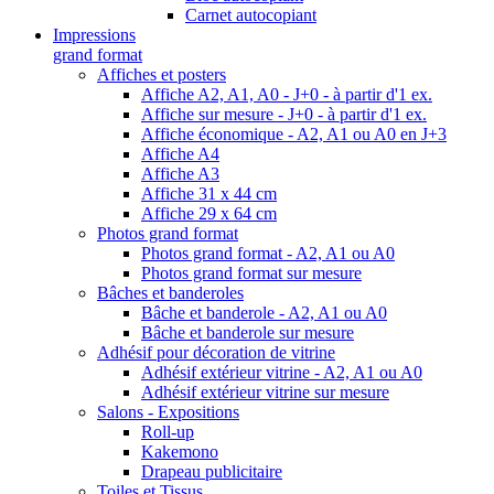
Carnet autocopiant
Impressions
grand format
Affiches et posters
Affiche A2, A1, A0 - J+0 - à partir d'1 ex.
Affiche sur mesure - J+0 - à partir d'1 ex.
Affiche économique - A2, A1 ou A0 en J+3
Affiche A4
Affiche A3
Affiche 31 x 44 cm
Affiche 29 x 64 cm
Photos grand format
Photos grand format - A2, A1 ou A0
Photos grand format sur mesure
Bâches et banderoles
Bâche et banderole - A2, A1 ou A0
Bâche et banderole sur mesure
Adhésif pour décoration de vitrine
Adhésif extérieur vitrine - A2, A1 ou A0
Adhésif extérieur vitrine sur mesure
Salons - Expositions
Roll-up
Kakemono
Drapeau publicitaire
Toiles et Tissus