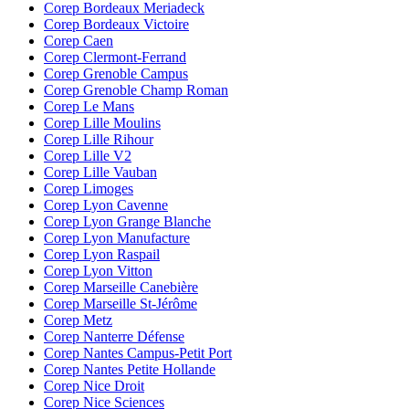
Corep Bordeaux Meriadeck
Corep Bordeaux Victoire
Corep Caen
Corep Clermont-Ferrand
Corep Grenoble Campus
Corep Grenoble Champ Roman
Corep Le Mans
Corep Lille Moulins
Corep Lille Rihour
Corep Lille V2
Corep Lille Vauban
Corep Limoges
Corep Lyon Cavenne
Corep Lyon Grange Blanche
Corep Lyon Manufacture
Corep Lyon Raspail
Corep Lyon Vitton
Corep Marseille Canebière
Corep Marseille St-Jérôme
Corep Metz
Corep Nanterre Défense
Corep Nantes Campus-Petit Port
Corep Nantes Petite Hollande
Corep Nice Droit
Corep Nice Sciences