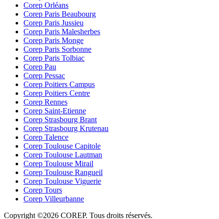
Corep Orléans
Corep Paris Beaubourg
Corep Paris Jussieu
Corep Paris Malesherbes
Corep Paris Monge
Corep Paris Sorbonne
Corep Paris Tolbiac
Corep Pau
Corep Pessac
Corep Poitiers Campus
Corep Poitiers Centre
Corep Rennes
Corep Saint-Etienne
Corep Strasbourg Brant
Corep Strasbourg Krutenau
Corep Talence
Corep Toulouse Capitole
Corep Toulouse Lautman
Corep Toulouse Mirail
Corep Toulouse Rangueil
Corep Toulouse Viguerie
Corep Tours
Corep Villeurbanne
Copyright ©2026 COREP. Tous droits réservés.