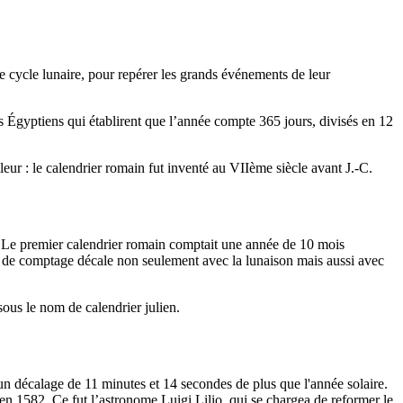
 le cycle lunaire, pour repérer les grands événements de leur
es Égyptiens qui établirent que l’année compte 365 jours, divisés en 12
eur : le calendrier romain fut inventé au VIIème siècle avant J.-C.
e. Le premier calendrier romain comptait une année de 10 mois
e de comptage décale non seulement avec la lunaison mais aussi avec
sous le nom de calendrier julien.
 un décalage de 11 minutes et 14 secondes de plus que l'année solaire.
 en 1582. Ce fut l’astronome Luigi Lilio, qui se chargea de reformer le