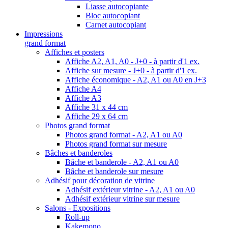
Liasse autocopiante
Bloc autocopiant
Carnet autocopiant
Impressions
grand format
Affiches et posters
Affiche A2, A1, A0 - J+0 - à partir d'1 ex.
Affiche sur mesure - J+0 - à partir d'1 ex.
Affiche économique - A2, A1 ou A0 en J+3
Affiche A4
Affiche A3
Affiche 31 x 44 cm
Affiche 29 x 64 cm
Photos grand format
Photos grand format - A2, A1 ou A0
Photos grand format sur mesure
Bâches et banderoles
Bâche et banderole - A2, A1 ou A0
Bâche et banderole sur mesure
Adhésif pour décoration de vitrine
Adhésif extérieur vitrine - A2, A1 ou A0
Adhésif extérieur vitrine sur mesure
Salons - Expositions
Roll-up
Kakemono