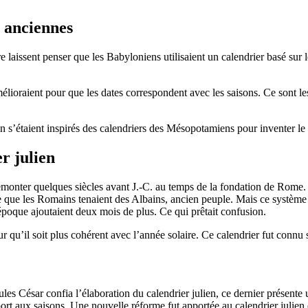
s anciennes
re laissent penser que les Babyloniens utilisaient un calendrier basé sur
mélioraient pour que les dates correspondent avec les saisons. Ce sont l
n s’étaient inspirés des calendriers des Mésopotamiens pour inventer le l
r julien
 remonter quelques siècles avant J.-C. au temps de la fondation de Rom
ge que les Romains tenaient des Albains, ancien peuple. Mais ce systèm
 l’époque ajoutaient deux mois de plus. Ce qui prêtait confusion.
 qu’il soit plus cohérent avec l’année solaire. Ce calendrier fut connu 
les César confia l’élaboration du calendrier julien, ce dernier présente
port aux saisons. Une nouvelle réforme fut apportée au calendrier julien