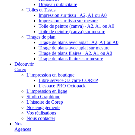
Drapeau publicitaire
Toiles et Tissus
Impression sur tissu - A2, A1 ou A0
Impression sur tissu sur mesure
Toile de peintre (canva) - A2, A1 ou A0
Toile de peintre (canva) sur mesure
Tirages de plan
Tirage de plans avec aplat - A2, A1 ou A0
Tirage de plans avec aplat sur mesure
Tirage de plans filaires - A2, A1 ou A0
Tirage de plans filaires sur mesure
Découvrir
Corep
L'impression en boutique
Libre-service : la carte COREP
L'espace PRO Octopack
L'impression en ligne
Studio Graphique
L'histoire de Corep
Nos engagements
Vos réalisations
Nous contacter
Nos
Agences