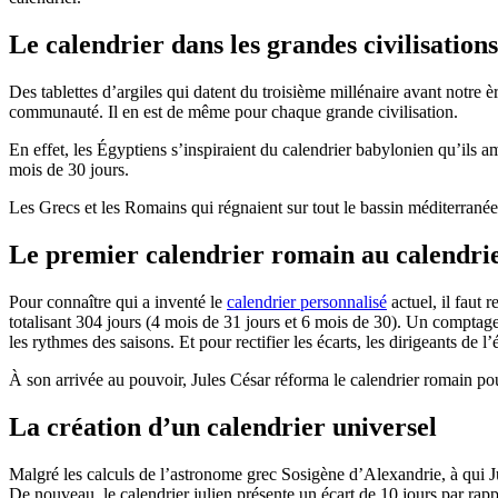
Le calendrier dans les grandes civilisation
Des tablettes d’argiles qui datent du troisième millénaire avant notre è
communauté. Il en est de même pour chaque grande civilisation.
En effet, les Égyptiens s’inspiraient du calendrier babylonien qu’ils a
mois de 30 jours.
Les Grecs et les Romains qui régnaient sur tout le bassin méditerranée
Le premier calendrier romain au calendrie
Pour connaître qui a inventé le
calendrier personnalisé
actuel, il faut
totalisant 304 jours (4 mois de 31 jours et 6 mois de 30). Un compta
les rythmes des saisons. Et pour rectifier les écarts, les dirigeants de
À son arrivée au pouvoir, Jules César réforma le calendrier romain pour
La création d’un calendrier universel
Malgré les calculs de l’astronome grec Sosigène d’Alexandrie, à qui Ju
De nouveau, le calendrier julien présente un écart de 10 jours par rap