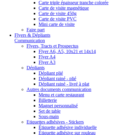
Carte triple épaisseur tranche colorée
Carte de visite magnétique
Carte de visite 450g
Carte de visite PVC
Mini carte de visite
Faire part
Flyers & Dépliants
Communication
Flyers, Tracts et Prospectus
Flyer A6, A5, 10x21 et 14x14
Flyer A4
Flyer A3
Dépliants
Dépliant plié
Dépliant rainé - plié
Dépliant rainé - livré à plat
Autres documents communication
Menu et carte restaurant
Billetterie
Magnet personnalisé
Set de table
Sous-main
Etiquettes adhésives - Stickers
Étiquette adhésive individuelle
Étiquette adhésive sur rouleau