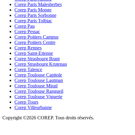
Corep Paris Malesherbes
Corep Paris Monge
Corep Paris Sorbonne
Corep Paris Tolbiac
Corep Pau
Corep Pessac
Corep Poitiers Campus
Corep Poitiers Centre
Corep Rennes
Corep Saint-Etienne
Corep Strasbourg Brant
Corep Strasbourg Krutenau
Corep Talence
Corep Toulouse Capitole
Corep Toulouse Lautman
Corep Toulouse Mirail
Corep Toulouse Rangueil
Corep Toulouse Viguerie
Corep Tours
Corep Villeurbanne
Copyright ©2026 COREP. Tous droits réservés.