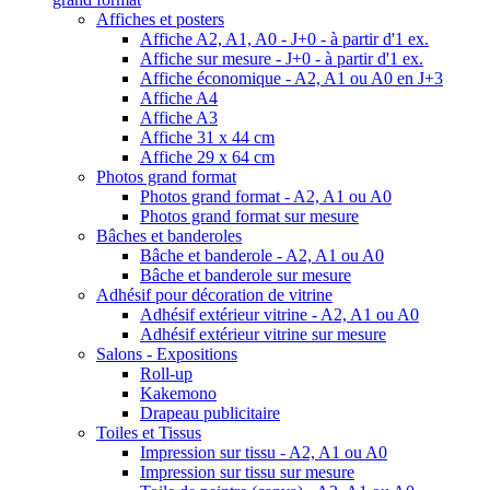
Affiches et posters
Affiche A2, A1, A0 - J+0 - à partir d'1 ex.
Affiche sur mesure - J+0 - à partir d'1 ex.
Affiche économique - A2, A1 ou A0 en J+3
Affiche A4
Affiche A3
Affiche 31 x 44 cm
Affiche 29 x 64 cm
Photos grand format
Photos grand format - A2, A1 ou A0
Photos grand format sur mesure
Bâches et banderoles
Bâche et banderole - A2, A1 ou A0
Bâche et banderole sur mesure
Adhésif pour décoration de vitrine
Adhésif extérieur vitrine - A2, A1 ou A0
Adhésif extérieur vitrine sur mesure
Salons - Expositions
Roll-up
Kakemono
Drapeau publicitaire
Toiles et Tissus
Impression sur tissu - A2, A1 ou A0
Impression sur tissu sur mesure