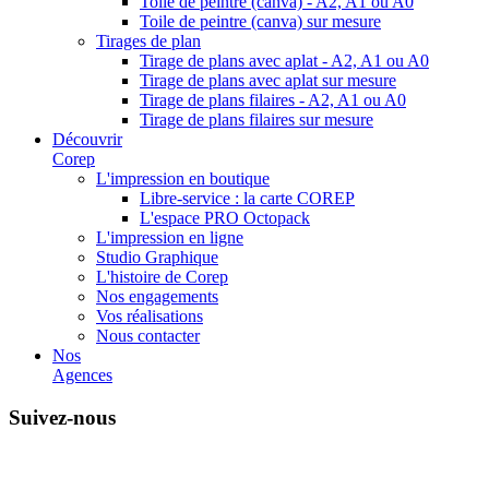
Toile de peintre (canva) - A2, A1 ou A0
Toile de peintre (canva) sur mesure
Tirages de plan
Tirage de plans avec aplat - A2, A1 ou A0
Tirage de plans avec aplat sur mesure
Tirage de plans filaires - A2, A1 ou A0
Tirage de plans filaires sur mesure
Découvrir
Corep
L'impression en boutique
Libre-service : la carte COREP
L'espace PRO Octopack
L'impression en ligne
Studio Graphique
L'histoire de Corep
Nos engagements
Vos réalisations
Nous contacter
Nos
Agences
Suivez-nous