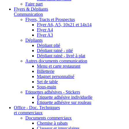
Faire part
Flyers & Dépliants
Communication
Flyers, Tracts et Prospectus
Flyer A6, A5, 10x21 et 14x14
Flyer A4
Flyer A3
Dépliants
Dépliant plié
Dépliant rainé - plié
Dépliant rainé - livré à plat
Autres documents communication
Menu et carte restaurant
Billetterie
Magnet personnalisé
Set de table
Sous-main
Etiquettes adhésives - Stickers
Étiquette adhésive individuelle
Étiquette adhésive sur rouleau
Office - Doc. Techniques
et commerciaux
Documents commerciaux
Chemise à rabats
Classeur et intercalaires