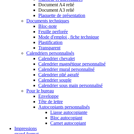
Document A4 relié
Document A3 relié
Plaquette de présentation
Documents techniques
Bloc-note
Feuille perforée
Mode d'emploi , fiche technique
Plastification
Transparent
Calendriers personnalisés
Calendrier chevalet
Calendrier magnétique personnalisé
Calendrier mural personnalisé
Calendrier plié agrafé
Calendrier souple
Calendrier sous main personnalisé
Pour le bureau
Enveloppe
Tête de lettre
Autocopiants personnalisés
Liasse autocopiante
Bloc autocopiant
Carnet autocopiant
Impressions
grand format