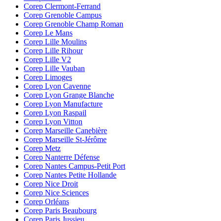
Corep Clermont-Ferrand
Corep Grenoble Campus
Corep Grenoble Champ Roman
Corep Le Mans
Corep Lille Moulins
Corep Lille Rihour
Corep Lille V2
Corep Lille Vauban
Corep Limoges
Corep Lyon Cavenne
Corep Lyon Grange Blanche
Corep Lyon Manufacture
Corep Lyon Raspail
Corep Lyon Vitton
Corep Marseille Canebière
Corep Marseille St-Jérôme
Corep Metz
Corep Nanterre Défense
Corep Nantes Campus-Petit Port
Corep Nantes Petite Hollande
Corep Nice Droit
Corep Nice Sciences
Corep Orléans
Corep Paris Beaubourg
Corep Paris Jussieu